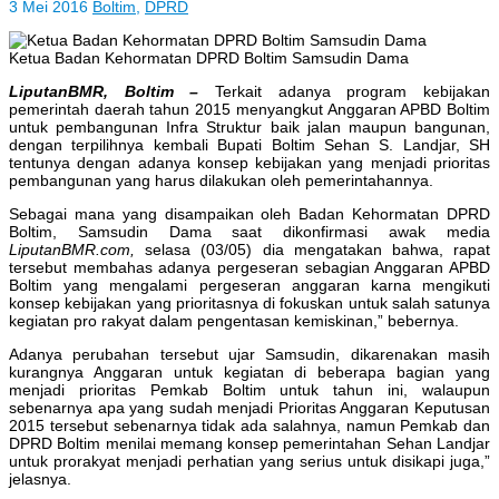
3 Mei 2016
Boltim
,
DPRD
Ketua Badan Kehormatan DPRD Boltim Samsudin Dama
LiputanBMR, Boltim –
Terkait adanya program kebijakan
pemerintah daerah tahun 2015 menyangkut Anggaran APBD Boltim
untuk pembangunan Infra Struktur baik jalan maupun bangunan,
dengan terpilihnya kembali Bupati Boltim Sehan S. Landjar, SH
tentunya dengan adanya konsep kebijakan yang menjadi prioritas
pembangunan yang harus dilakukan oleh pemerintahannya.
Sebagai mana yang disampaikan oleh Badan Kehormatan DPRD
Boltim, Samsudin Dama saat dikonfirmasi awak media
LiputanBMR.com,
selasa (03/05) dia mengatakan bahwa, rapat
tersebut membahas adanya pergeseran sebagian Anggaran APBD
Boltim yang mengalami pergeseran anggaran karna mengikuti
konsep kebijakan yang prioritasnya di fokuskan untuk salah satunya
kegiatan pro rakyat dalam pengentasan kemiskinan,” bebernya.
Adanya perubahan tersebut ujar Samsudin, dikarenakan masih
kurangnya Anggaran untuk kegiatan di beberapa bagian yang
menjadi prioritas Pemkab Boltim untuk tahun ini, walaupun
sebenarnya apa yang sudah menjadi Prioritas Anggaran Keputusan
2015 tersebut sebenarnya tidak ada salahnya, namun Pemkab dan
DPRD Boltim menilai memang konsep pemerintahan Sehan Landjar
untuk prorakyat menjadi perhatian yang serius untuk disikapi juga,”
jelasnya.