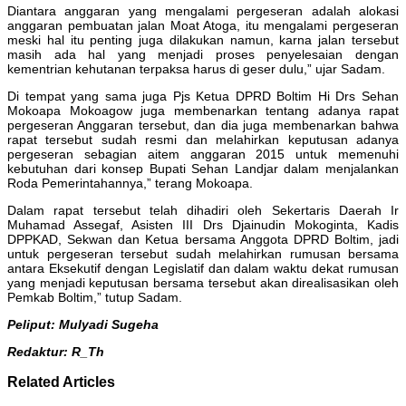
Diantara anggaran yang mengalami pergeseran adalah alokasi
anggaran pembuatan jalan Moat Atoga, itu mengalami pergeseran
meski hal itu penting juga dilakukan namun, karna jalan tersebut
masih ada hal yang menjadi proses penyelesaian dengan
kementrian kehutanan terpaksa harus di geser dulu,” ujar Sadam.
Di tempat yang sama juga Pjs Ketua DPRD Boltim Hi Drs Sehan
Mokoapa Mokoagow juga membenarkan tentang adanya rapat
pergeseran Anggaran tersebut, dan dia juga membenarkan bahwa
rapat tersebut sudah resmi dan melahirkan keputusan adanya
pergeseran sebagian aitem anggaran 2015 untuk memenuhi
kebutuhan dari konsep Bupati Sehan Landjar dalam menjalankan
Roda Pemerintahannya,” terang Mokoapa.
Dalam rapat tersebut telah dihadiri oleh Sekertaris Daerah Ir
Muhamad Assegaf, Asisten III Drs Djainudin Mokoginta, Kadis
DPPKAD, Sekwan dan Ketua bersama Anggota DPRD Boltim, jadi
untuk pergeseran tersebut sudah melahirkan rumusan bersama
antara Eksekutif dengan Legislatif dan dalam waktu dekat rumusan
yang menjadi keputusan bersama tersebut akan direalisasikan oleh
Pemkab Boltim,” tutup Sadam.
Peliput: Mulyadi Sugeha
Redaktur: R_Th
Related Articles