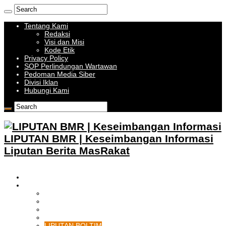
Tentang Kami
Redaksi
Visi dan Misi
Kode Etik
Privacy Policy
SOP Perlindungan Wartawan
Pedoman Media Siber
Divisi Iklan
Hubungi Kami
LIPUTAN BMR | Keseimbangan Informasi
Liputan Berita MasRakat
HOME
BOLMONG RAYA
LIPUTAN KOTAMOBAGU
LIPUTAN BOLMONG
LIPUTAN BOLMUT
LIPUTAN BOLSEL
LIPUTAN BOLTIM