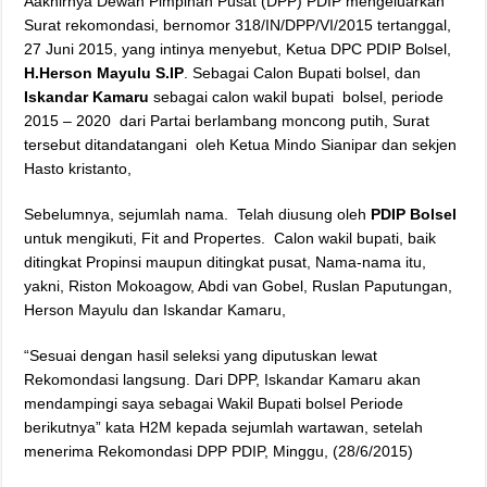
Aakhirnya Dewan Pimpinan Pusat (DPP) PDIP mengeluarkan
Surat rekomondasi, bernomor 318/IN/DPP/VI/2015 tertanggal,
27 Juni 2015, yang intinya menyebut, Ketua DPC PDIP Bolsel,
H.Herson Mayulu S.IP
. Sebagai Calon Bupati bolsel, dan
Iskandar Kamaru
sebagai calon wakil bupati bolsel, periode
2015 – 2020 dari Partai berlambang moncong putih, Surat
tersebut ditandatangani oleh Ketua Mindo Sianipar dan sekjen
Hasto kristanto,
Sebelumnya, sejumlah nama. Telah diusung oleh
PDIP Bolsel
untuk mengikuti, Fit and Propertes. Calon wakil bupati, baik
ditingkat Propinsi maupun ditingkat pusat, Nama-nama itu,
yakni, Riston Mokoagow, Abdi van Gobel, Ruslan Paputungan,
Herson Mayulu dan Iskandar Kamaru,
“Sesuai dengan hasil seleksi yang diputuskan lewat
Rekomondasi langsung. Dari DPP, Iskandar Kamaru akan
mendampingi saya sebagai Wakil Bupati bolsel Periode
berikutnya” kata H2M kepada sejumlah wartawan, setelah
menerima Rekomondasi DPP PDIP, Minggu, (28/6/2015)