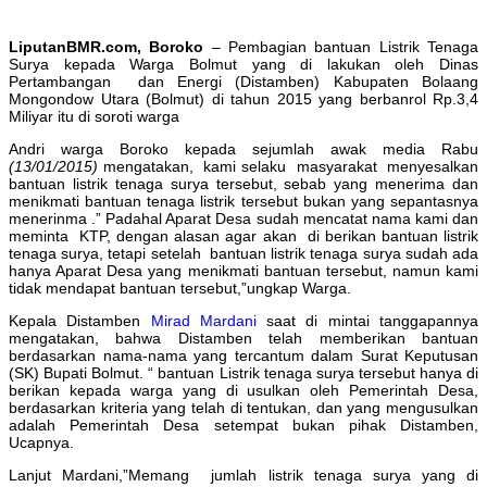
LiputanBMR.com, Boroko
– Pembagian bantuan Listrik Tenaga
Surya kepada Warga Bolmut yang di lakukan oleh Dinas
Pertambangan dan Energi (Distamben) Kabupaten Bolaang
Mongondow Utara (Bolmut) di tahun 2015 yang berbanrol Rp.3,4
Miliyar itu di soroti warga
Andri warga Boroko kepada sejumlah awak media Rabu
(13/01/2015)
mengatakan, kami selaku masyarakat menyesalkan
bantuan listrik tenaga surya tersebut, sebab yang menerima dan
menikmati bantuan tenaga listrik tersebut bukan yang sepantasnya
menerinma .” Padahal Aparat Desa sudah mencatat nama kami dan
meminta KTP, dengan alasan agar akan di berikan bantuan listrik
tenaga surya, tetapi setelah bantuan listrik tenaga surya sudah ada
hanya Aparat Desa yang menikmati bantuan tersebut, namun kami
tidak mendapat bantuan tersebut,”ungkap Warga.
Kepala Distamben
Mirad Mardani
saat di mintai tanggapannya
mengatakan, bahwa Distamben telah memberikan bantuan
berdasarkan nama-nama yang tercantum dalam Surat Keputusan
(SK) Bupati Bolmut. “ bantuan Listrik tenaga surya tersebut hanya di
berikan kepada warga yang di usulkan oleh Pemerintah Desa,
berdasarkan kriteria yang telah di tentukan, dan yang mengusulkan
adalah Pemerintah Desa setempat bukan pihak Distamben,
Ucapnya.
Lanjut Mardani,”Memang jumlah listrik tenaga surya yang di