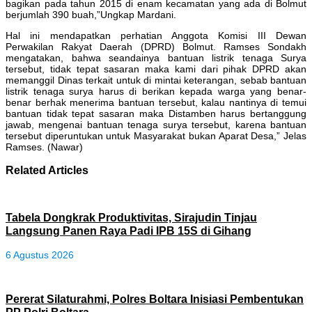
bagikan pada tahun 2015 di enam kecamatan yang ada di Bolmut
berjumlah 390 buah,”Ungkap Mardani.
Hal ini mendapatkan perhatian Anggota Komisi III Dewan
Perwakilan Rakyat Daerah (DPRD) Bolmut. Ramses Sondakh
mengatakan, bahwa seandainya bantuan listrik tenaga Surya
tersebut, tidak tepat sasaran maka kami dari pihak DPRD akan
memanggil Dinas terkait untuk di mintai keterangan, sebab bantuan
listrik tenaga surya harus di berikan kepada warga yang benar-
benar berhak menerima bantuan tersebut, kalau nantinya di temui
bantuan tidak tepat sasaran maka Distamben harus bertanggung
jawab, mengenai bantuan tenaga surya tersebut, karena bantuan
tersebut diperuntukan untuk Masyarakat bukan Aparat Desa,” Jelas
Ramses. (Nawar)
Related Articles
Tabela Dongkrak Produktivitas, Sirajudin Tinjau
Langsung Panen Raya Padi IPB 15S di Gihang
6 Agustus 2026
Pererat Silaturahmi, Polres Boltara Inisiasi Pembentukan
PP Polri Boltara