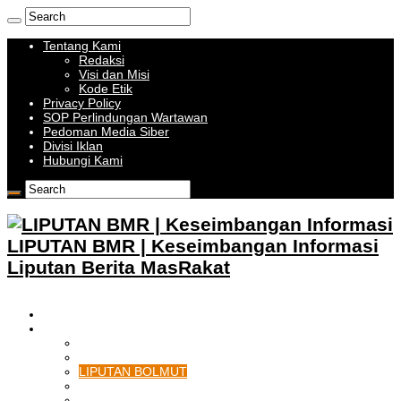
Tentang Kami
Redaksi
Visi dan Misi
Kode Etik
Privacy Policy
SOP Perlindungan Wartawan
Pedoman Media Siber
Divisi Iklan
Hubungi Kami
LIPUTAN BMR | Keseimbangan Informasi
Liputan Berita MasRakat
HOME
BOLMONG RAYA
LIPUTAN KOTAMOBAGU
LIPUTAN BOLMONG
LIPUTAN BOLMUT
LIPUTAN BOLSEL
LIPUTAN BOLTIM