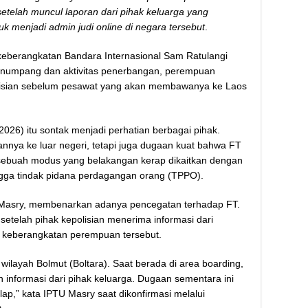
telah muncul laporan dari pihak keluarga yang
k menjadi admin judi online di negara tersebut
.
erangkatan Bandara Internasional Sam Ratulangi
 penumpang dan aktivitas penerbangan, perempuan
polisian sebelum pesawat yang akan membawanya ke Laos
/2026) itu sontak menjadi perhatian berbagai pihak.
nnya ke luar negeri, tetapi juga dugaan kuat bahwa FT
, sebuah modus yang belakangan kerap dikaitkan dengan
hingga tindak pidana perdagangan orang (TPPO).
 Masry, membenarkan adanya pencegatan terhadap FT.
setelah pihak kepolisian menerima informasi dari
p keberangkatan perempuan tersebut.
 wilayah Bolmut (Boltara). Saat berada di area boarding,
informasi dari pihak keluarga. Dugaan sementara ini
ap,” kata IPTU Masry saat dikonfirmasi melalui