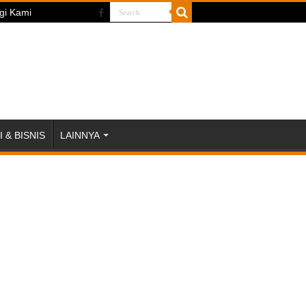
gi Kami
 & BISNIS
LAINNYA