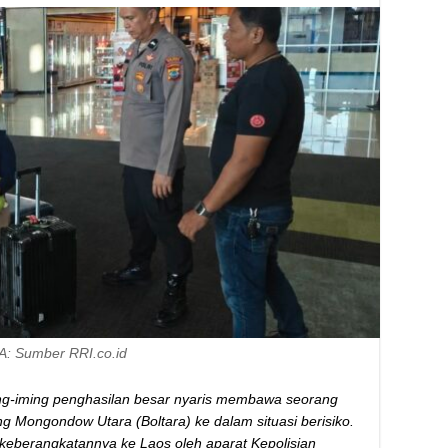
 A: Sumber RRI.co.id
ming-iming penghasilan besar nyaris membawa seorang
Mongondow Utara (Boltara) ke dalam situasi berisiko.
h keberangkatannya ke Laos oleh aparat Kepolisian