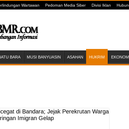
rlindungan Wartawan
Pedoman Media Siber
Divisi Iklan
Hubun
BATU BARA
MUSI BANYUASIN
ASAHAN
HUKRIM
EKONOMI
cegat di Bandara; Jejak Perekrutan Warga
ringan Imigran Gelap