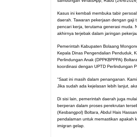
sambungan WhatsApp, Rabu (24/6/2026)
Kasus ini kembali membuka tabir persoa
daerah. Tawaran pekerjaan dengan gaji ti
pencari kerja, terutama generasi muda. Na
akhirnya terjebak dalam jaringan pekerja
Pemerintah Kabupaten Bolaang Mongondo
Kepala Dinas Pengendalian Penduduk, 
Perlindungan Anak (DPPKBPPPA) Boltara
koordinasi dengan UPTD Perlindungan P
“Saat ini masih dalam penanganan. Kami
Jika sudah ada kejelasan lebih lanjut, a
Di sisi lain, pemerintah daerah juga mu
berperan dalam proses perekrutan terse
(Kesbangpol) Boltara, Abdul Hais Hass
pendalaman untuk memastikan apakah ka
imigran gelap.