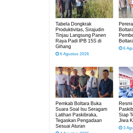
Tabela Dongkrak
Perera
Produktivitas, Sirajudin
Boltara
Tinjau Langsung Panen
Pembe
Raya Padi IPB 15S di
Boltar
Gihang
6 Ag
6 Agustus 2026
Pemkab Boltara Buka
Resmi
Suara Soal Isu Seragam
Paskib
Latihan Paskibraka,
Siap 
Tegaskan Pengadaan
Jiwa 
Sesuai Aturan
3 Ag