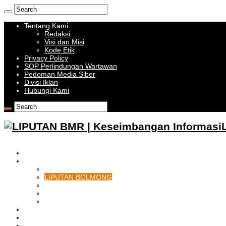
Tentang Kami
Redaksi
Visi dan Misi
Kode Etik
Privacy Policy
SOP Perlindungan Wartawan
Pedoman Media Siber
Divisi Iklan
Hubungi Kami
HOME
BOLMONG RAYA
LIPUTAN KOTAMOBAGU
LIPUTAN BOLMONG
LIPUTAN BOLMUT
LIPUTAN BOLSEL
LIPUTAN BOLTIM
BATAM
BATU BARA
MUSI BANYUASIN