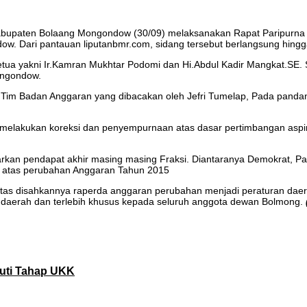
bupaten Bolaang Mongondow (30/09) melaksanakan Rapat Paripurna 
. Dari pantauan liputanbmr.com, sidang tersebut berlangsung hingg
ua yakni Ir.Kamran Mukhtar Podomi dan Hi.Abdul Kadir Mangkat.SE. Se
ongondow.
Tim Badan Anggaran yang dibacakan oleh Jefri Tumelap, Pada panda
 melakukan koreksi dan penyempurnaan atas dasar pertimbangan asp
kan pendapat akhir masing masing Fraksi. Diantaranya Demokrat, Pa
h atas perubahan Anggaran Tahun 2015
tas disahkannya raperda anggaran perubahan menjadi peraturan daer
t daerah dan terlebih khusus kepada seluruh anggota dewan Bolmong.
uti Tahap UKK