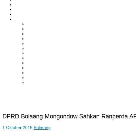
ASAHAN
HUKRIM
EKONOMI & BISNIS
LAINNYA
ADVERTORIAL
TEKNOLOGI
DPRD
SULUT
POLITIK
SPORTS
NASIONAL
INTERNASIONAL
PENDIDIKAN
KESEHATAN
HIBURAN
OPINI
CITIZEN JOURNALIST
DPRD Bolaang Mongondow Sahkan Ranperda A
1 Oktober 2015
Bolmong