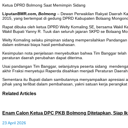
Ketua DPRD Bolmong Saat Memimpin Sidang
LiputanBMR.com,
Bolmong
– Dewan Perwakilan Rakyat Daerah Ka
2015, yang bertempat di gedung DPRD Kabupaten Bolaang Mongondow
Rapat dibuka oleh ketua DPRD Welty Komaling.SE, bersama Wakil Ket
Wakil Bupati Yanny R. Tuuk dan seluruh jajaran SKPD se Bolaang M
Welty Komaling selaku pimpinan sidang mempersilahkan Pandangan 
dalam estimasi biaya hasil pembahasan.
Kesimpulan nota penjelasan menyebutkan bahwa Tim Banggar telah
peraturan daerah perubahan dapat diterima.
Usai pandangan Tim Banggar, selanjutnya peserta sidang mendengar
akhir Fraksi menyetujui Raperda disahkan menjadi Peraturan Daera
Sementara itu Bupati dalam sambutannya menyampaikan apresiasi a
pihak yang terlibat dalam pembahasan, yakni satuan kerja perangka
Related Articles
Enam Calon Ketua DPC PKB Bolmong Ditetapkan, Siap Ik
23 April 2026