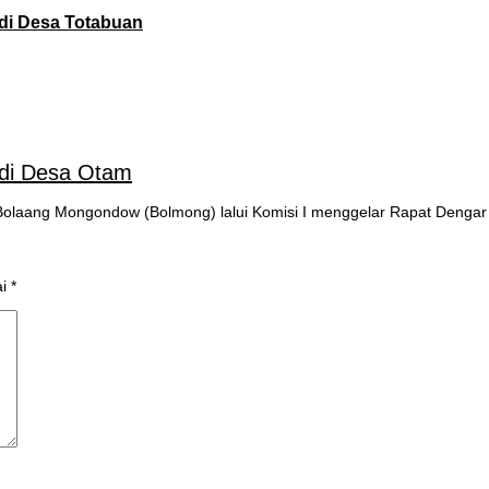
di Desa Totabuan
di Desa Otam
laang Mongondow (Bolmong) lalui Komisi I menggelar Rapat Denga
ai
*