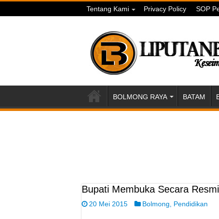
Tentang Kami
Privacy Policy
SOP Pe
BOLMONG RAYA
BATAM
Bupati Membuka Secara Resm
20 Mei 2015
Bolmong
,
Pendidikan