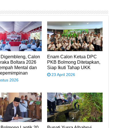
 Digembleng, Calon
Enam Calon Ketua DPC
raka Boltara 2026
PKB Bolmong Ditetapkan,
Tempah Mental dan
Siap Ikuti Tahap UKK
Kepemimpinan
23 April 2026
ustus 2026
 Bolmong Lantik 20
Bupati Yusra Alhabsyi