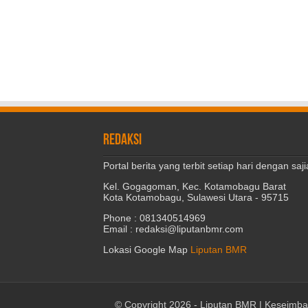
REDAKSI
Portal berita yang terbit setiap hari dengan s
Kel. Gogagoman, Kec. Kotamobagu Barat
Kota Kotamobagu, Sulawesi Utara - 95715
Phone : 081340514969
Email : redaksi@liputanbmr.com
Lokasi Google Map
Liputan BMR
© Copyright 2026 -
Liputan BMR | Keseimba