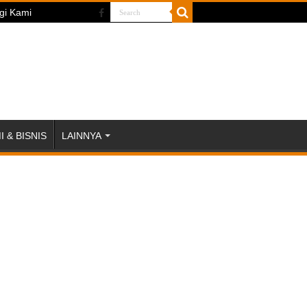
gi Kami
 & BISNIS
LAINNYA