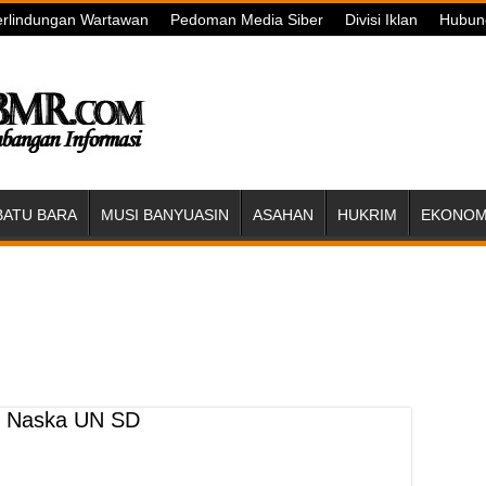
rlindungan Wartawan
Pedoman Media Siber
Divisi Iklan
Hubun
BATU BARA
MUSI BANYUASIN
ASAHAN
HUKRIM
EKONOMI
i Naska UN SD