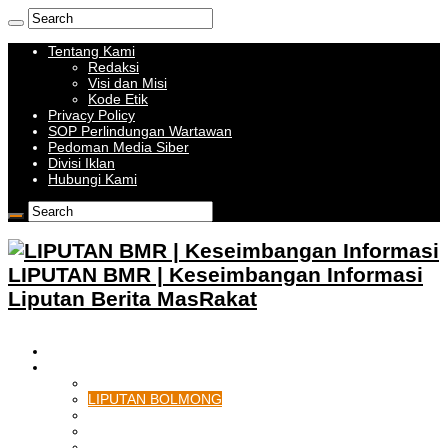
Tentang Kami
Redaksi
Visi dan Misi
Kode Etik
Privacy Policy
SOP Perlindungan Wartawan
Pedoman Media Siber
Divisi Iklan
Hubungi Kami
LIPUTAN BMR | Keseimbangan Informasi
Liputan Berita MasRakat
HOME
BOLMONG RAYA
LIPUTAN KOTAMOBAGU
LIPUTAN BOLMONG
LIPUTAN BOLMUT
LIPUTAN BOLSEL
LIPUTAN BOLTIM