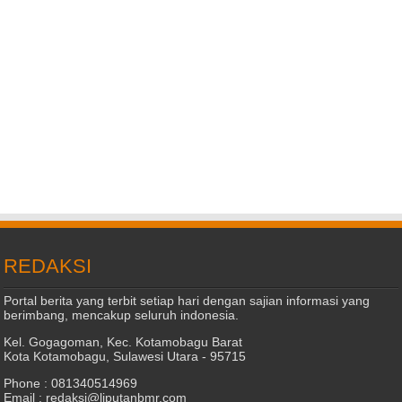
REDAKSI
Portal berita yang terbit setiap hari dengan sajian informasi yang
berimbang, mencakup seluruh indonesia.
Kel. Gogagoman, Kec. Kotamobagu Barat
Kota Kotamobagu, Sulawesi Utara - 95715
Phone : 081340514969
Email : redaksi@liputanbmr.com