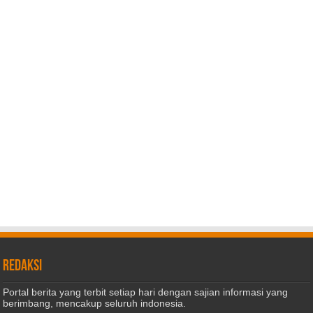
REDAKSI
Portal berita yang terbit setiap hari dengan sajian informasi yang
berimbang, mencakup seluruh indonesia.