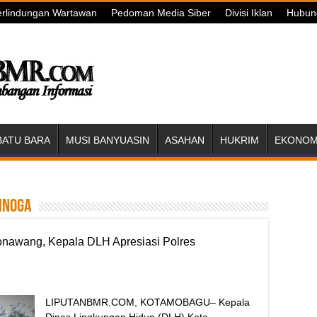
rlindungan Wartawan
Pedoman Media Siber
Divisi Iklan
Hubun
BATU BARA
MUSI BANYUASIN
ASAHAN
HUKRIM
EKONOMI
inoga
nawang, Kepala DLH Apresiasi Polres
LIPUTANBMR.COM, KOTAMOBAGU– Kepala