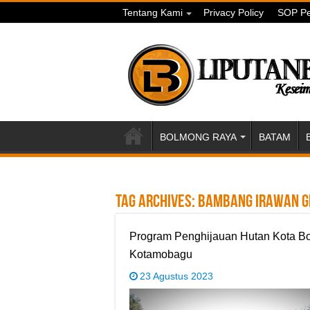
Tentang Kami
Privacy Policy
SOP Pe
BOLMONG RAYA
BATAM
Tag Archives:
Bambang Irawan G
Program Penghijauan Hutan Kota Bo
Kotamobagu
23 Agustus 2023