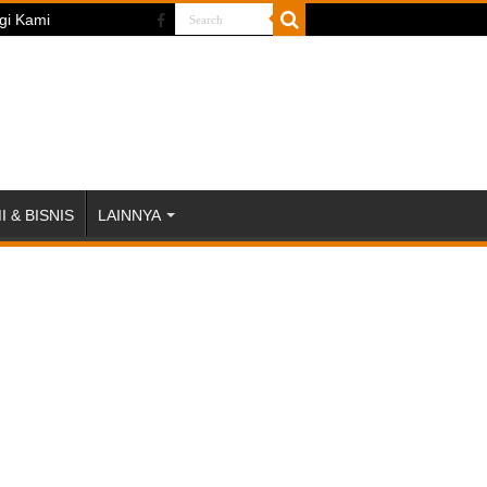
gi Kami
 & BISNIS
LAINNYA