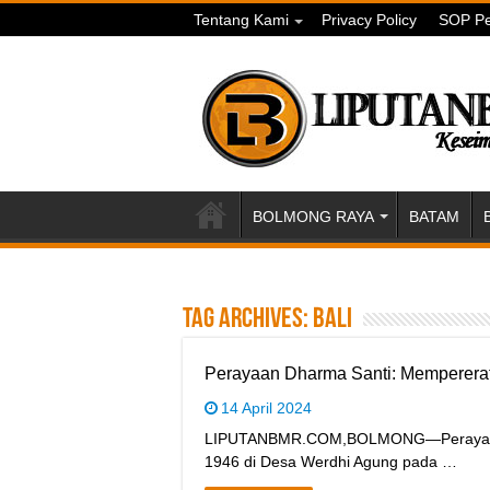
Tentang Kami
Privacy Policy
SOP Pe
BOLMONG RAYA
BATAM
Tag Archives:
Bali
Perayaan Dharma Santi: Memperera
14 April 2024
LIPUTANBMR.COM,BOLMONG—Perayaan D
1946 di Desa Werdhi Agung pada …