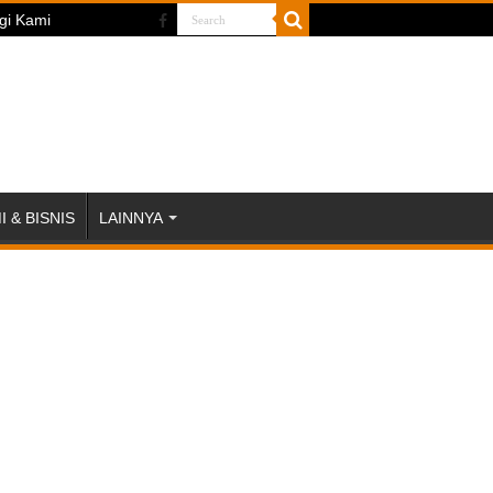
gi Kami
 & BISNIS
LAINNYA