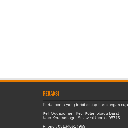
REDAKSI
Portal berita yang terbit setiap hari dengan s
Kel. Gogagoman, Kec. Kotamobagu Barat
Kota Kotamobagu, Sulawesi Utara - 95715
Phone : 081340514969