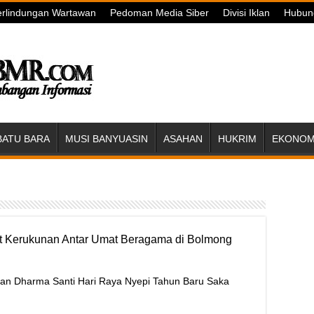
rlindungan Wartawan
Pedoman Media Siber
Divisi Iklan
Hubun
BATU BARA
MUSI BANYUASIN
ASAHAN
HUKRIM
EKONOMI
t Kerukunan Antar Umat Beragama di Bolmong
harma Santi Hari Raya Nyepi Tahun Baru Saka