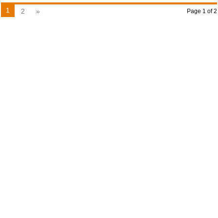
1
2
»
Page 1 of 2