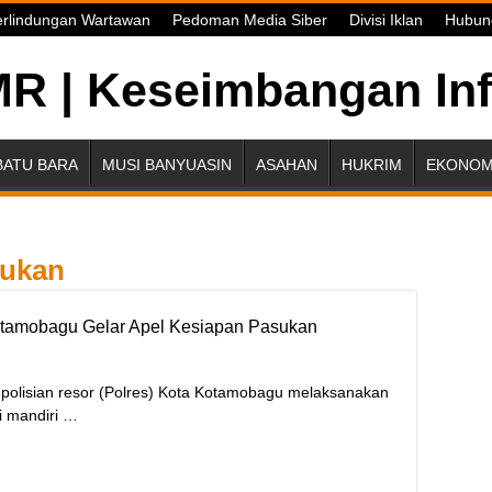
rlindungan Wartawan
Pedoman Media Siber
Divisi Iklan
Hubun
BATU BARA
MUSI BANYUASIN
ASAHAN
HUKRIM
EKONOMI
sukan
otamobagu Gelar Apel Kesiapan Pasukan
sian resor (Polres) Kota Kotamobagu melaksanakan
i mandiri …