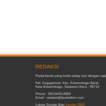
REDAKSI
Portal berita yang terbit setiap hari dengan s
Kel. Gogagoman, Kec. Kotamobagu Barat
Kota Kotamobagu, Sulawesi Utara - 95715
Phone : 081340514969
Email : redaksi@liputanbmr.com
Lokasi Google Map
Liputan BMR