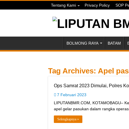
Tentang Kami
Privacy Policy
SOP Pe
BOLMONG RAYA
BATAM
Tag Archives:
Apel pa
Ops Samrat 2023 Dimulai, Polres K
7 Februari 2023
LIPUTANBMR.COM, KOTAMOBAGU– Kepoli
apel gelar pasukan dalam rangka operas
Selengkapnya »