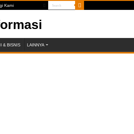
gi Kami
 & BISNIS
LAINNYA