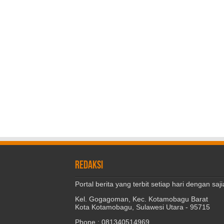
REDAKSI
Portal berita yang terbit setiap hari dengan s
Kel. Gogagoman, Kec. Kotamobagu Barat
Kota Kotamobagu, Sulawesi Utara - 95715
Phone : 081340514969