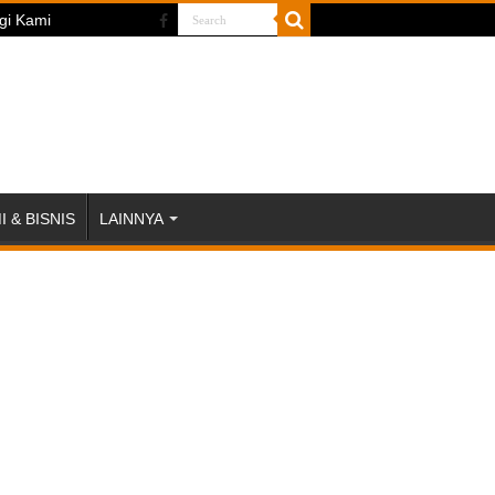
gi Kami
 & BISNIS
LAINNYA