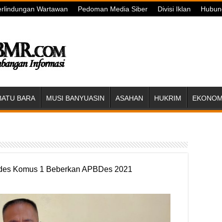
rlindungan Wartawan
Pedoman Media Siber
Divisi Iklan
Hubun
BATU BARA
MUSI BANYUASIN
ASAHAN
HUKRIM
EKONOMI
mdes Komus 1 Beberkan APBDes 2021