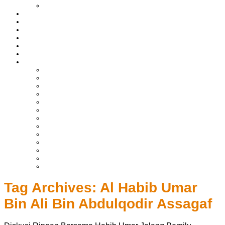
LIPUTAN BOLTIM
BATAM
BATU BARA
MUSI BANYUASIN
ASAHAN
HUKRIM
EKONOMI & BISNIS
LAINNYA
ADVERTORIAL
TEKNOLOGI
DPRD
SULUT
POLITIK
SPORTS
NASIONAL
INTERNASIONAL
PENDIDIKAN
KESEHATAN
HIBURAN
OPINI
CITIZEN JOURNALIST
Tag Archives:
Al Habib Umar
Bin Ali Bin Abdulqodir Assagaf