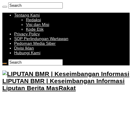
Tentang Kami
Redaksi
Visi dan Misi
Kode Etik
Privacy Policy
SOP Perlindungan Wartawan
Pedoman Media Siber
Divisi Iklan
Hubungi Kami
LIPUTAN BMR | Keseimbangan Informasi
Liputan Berita MasRakat