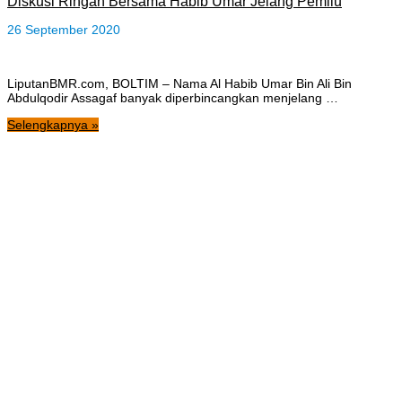
Diskusi Ringan Bersama Habib Umar Jelang Pemilu
26 September 2020
LiputanBMR.com, BOLTIM – Nama Al Habib Umar Bin Ali Bin
Abdulqodir Assagaf banyak diperbincangkan menjelang …
Selengkapnya »