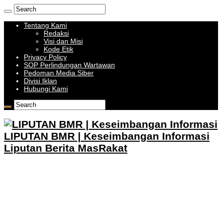
Tentang Kami
Redaksi
Visi dan Misi
Kode Etik
Privacy Policy
SOP Perlindungan Wartawan
Pedoman Media Siber
Divisi Iklan
Hubungi Kami
LIPUTAN BMR | Keseimbangan Informasi
Liputan Berita MasRakat