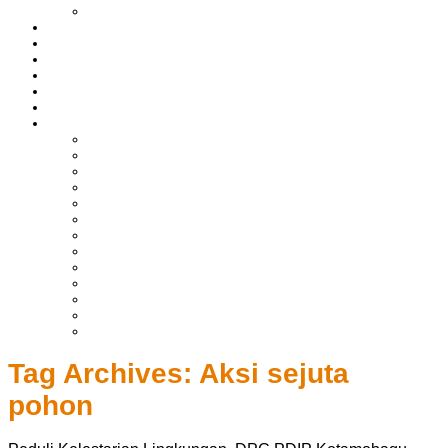
LIPUTAN BOLTIM
BATAM
BATU BARA
MUSI BANYUASIN
ASAHAN
HUKRIM
EKONOMI & BISNIS
LAINNYA
ADVERTORIAL
TEKNOLOGI
DPRD
SULUT
POLITIK
SPORTS
NASIONAL
INTERNASIONAL
PENDIDIKAN
KESEHATAN
HIBURAN
OPINI
CITIZEN JOURNALIST
Tag Archives:
Aksi sejuta
pohon