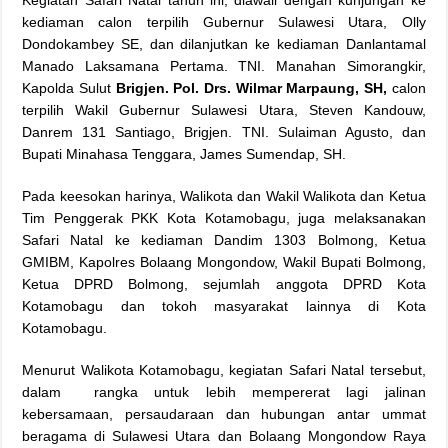
Kegiatan Safari Natal tahun ini, diawali dengan kunjungan ke
kediaman calon terpilih Gubernur Sulawesi Utara, Olly
Dondokambey SE, dan dilanjutkan ke kediaman Danlantamal
Manado Laksamana Pertama. TNI. Manahan Simorangkir,
Kapolda Sulut
Brigjen. Pol. Drs. Wilmar Marpaung, SH
,
calon
terpilih Wakil Gubernur Sulawesi Utara, Steven Kandouw,
Danrem 131 Santiago, Brigjen. TNI. Sulaiman Agusto, dan
Bupati Minahasa Tenggara, James Sumendap, SH.
Pada keesokan harinya, Walikota dan Wakil Walikota dan Ketua
Tim Penggerak PKK Kota Kotamobagu, juga melaksanakan
Safari Natal ke kediaman Dandim 1303 Bolmong, Ketua
GMIBM, Kapolres Bolaang Mongondow, Wakil Bupati Bolmong,
Ketua DPRD Bolmong, sejumlah anggota DPRD Kota
Kotamobagu dan tokoh masyarakat lainnya di Kota
Kotamobagu.
Menurut Walikota Kotamobagu, kegiatan Safari Natal tersebut,
dalam rangka untuk lebih mempererat lagi jalinan
kebersamaan, persaudaraan dan hubungan antar ummat
beragama di Sulawesi Utara dan Bolaang Mongondow Raya