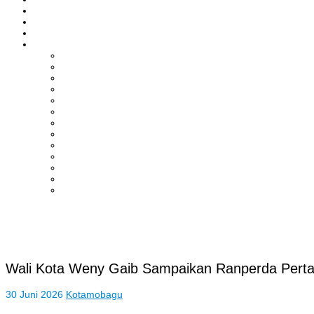
ASAHAN
HUKRIM
EKONOMI & BISNIS
LAINNYA
ADVERTORIAL
TEKNOLOGI
DPRD
SULUT
POLITIK
SPORTS
NASIONAL
INTERNASIONAL
PENDIDIKAN
KESEHATAN
HIBURAN
OPINI
CITIZEN JOURNALIST
Wali Kota Weny Gaib Sampaikan Ranperda Perta
30 Juni 2026
Kotamobagu