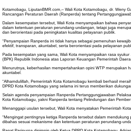
Kotamobagu, LiputanBMR.com,– Wali Kota Kotamobagu, dr. Weny Ga
Rancangan Peraturan Daerah (Ranperda) tentang Pertanggungjawab
Dalam kesempatan tersebut, Wali Kota menyampaikan bahwa penya
dalam ketentuan peraturan perundang-undangan, tetapi juga merupa
dan berorientasi pada peningkatan kualitas pelayanan publik.
“Penyampaian Ranperda ini tidak hanya sebagai pemenuhan kewajiba
efektif, transparan, akuntabel, serta berorientasi pada pelayanan pub
Pada kesempatan yang sama, Wali Kota menyampaikan rasa syukur a
(BPK) Republik Indonesia atas Laporan Keuangan Pemerintah Daerah
Menurutnya, keberhasilan mempertahankan opini WTP merupakan hasi
akuntabel.
“Alhamdulillah, Pemerintah Kota Kotamobagu kembali berhasil meraih
DPRD Kota Kotamobagu yang selama ini terus memberikan dukungan,
Selain agenda penyampaian Ranperda Pertanggungjawaban Pelaksan
Kota Kotamobagu, yakni Ranperda tentang Pelindungan dan Pember
Menanggapi usulan tersebut, Wali Kota menyatakan Pemerintah Kot
“Mengingat pentingnya ketiga Ranperda tersebut dalam mendukung
dibahas sesuai mekanisme dan ketentuan peraturan perundang-unda
Rapat Paripurna dipimpin oleh Ketua DPRD Kota Kotamobagu, Adrianu