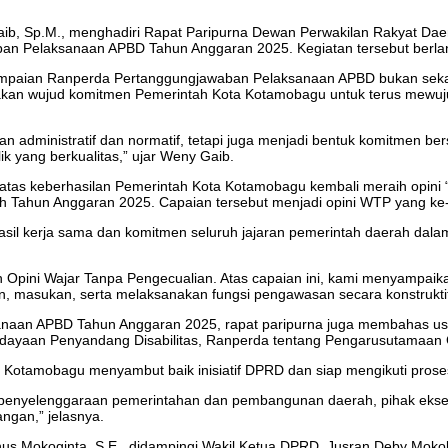
ib, Sp.M., menghadiri Rapat Paripurna Dewan Perwakilan Rakyat D
an Pelaksanaan APBD Tahun Anggaran 2025. Kegiatan tersebut berl
mpaian Ranperda Pertanggungjawaban Pelaksanaan APBD bukan sekad
kan wujud komitmen Pemerintah Kota Kotamobagu untuk terus mewujudka
n administratif dan normatif, tetapi juga menjadi bentuk komitmen 
lik yang berkualitas,” ujar Weny Gaib.
tas keberhasilan Pemerintah Kota Kotamobagu kembali meraih opini
 Tahun Anggaran 2025. Capaian tersebut menjadi opini WTP yang ke-
l kerja sama dan komitmen seluruh jajaran pemerintah daerah dalam
 Opini Wajar Tanpa Pengecualian. Atas capaian ini, kami menyampaika
 masukan, serta melaksanakan fungsi pengawasan secara konstruktif
aan APBD Tahun Anggaran 2025, rapat paripurna juga membahas usul
dayaan Penyandang Disabilitas, Ranperda tentang Pengarusutamaan
a Kotamobagu menyambut baik inisiatif DPRD dan siap mengikuti pro
 penyelenggaraan pemerintahan dan pembangunan daerah, pihak ekse
ngan,” jelasnya.
s Mokoginta, S.E., didampingi Wakil Ketua DPRD, Jusran Deby Mokolan