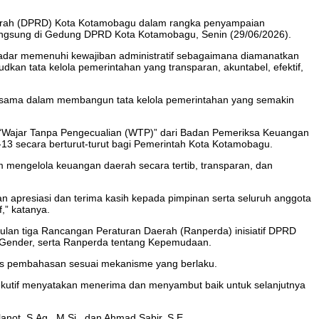
aerah (DPRD) Kota Kotamobagu dalam rangka penyampaian
angsung di Gedung DPRD Kota Kotamobagu, Senin (29/06/2026).
ar memenuhi kewajiban administratif sebagaimana diamanatkan
n tata kelola pemerintahan yang transparan, akuntabel, efektif,
bersama dalam membangun tata kelola pemerintahan yang semakin
 “Wajar Tanpa Pengecualian (WTP)” dari Badan Pemeriksa Keuangan
13 secara berturut-turut bagi Pemerintah Kota Kotamobagu.
 mengelola keuangan daerah secara tertib, transparan, dan
n apresiasi dan terima kasih kepada pimpinan serta seluruh anggota
,” katanya.
an tiga Rancangan Peraturan Daerah (Ranperda) inisiatif DPRD
 Gender, serta Ranperda tentang Kepemudaan.
ses pembahasan sesuai mekanisme yang berlaku.
kutif menyatakan menerima dan menyambut baik untuk selanjutnya
ot, S.Ag., M.Si., dan Ahmad Sabir, S.E.