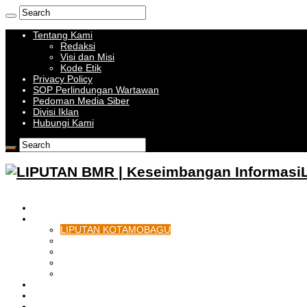
Tentang Kami
Redaksi
Visi dan Misi
Kode Etik
Privacy Policy
SOP Perlindungan Wartawan
Pedoman Media Siber
Divisi Iklan
Hubungi Kami
HOME
BOLMONG RAYA
LIPUTAN KOTAMOBAGU
LIPUTAN BOLMONG
LIPUTAN BOLMUT
LIPUTAN BOLSEL
LIPUTAN BOLTIM
BATAM
BATU BARA
MUSI BANYUASIN