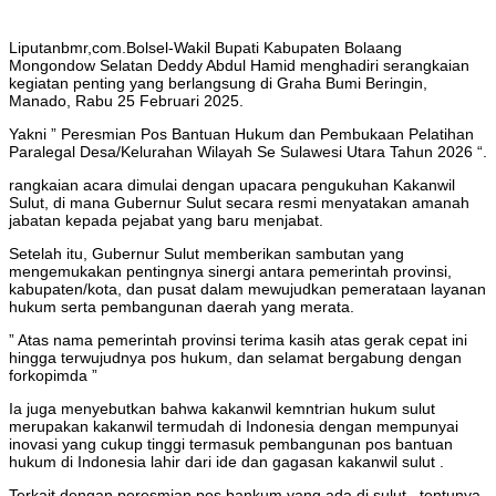
Liputanbmr,com.Bolsel-Wakil Bupati Kabupaten Bolaang
Mongondow Selatan Deddy Abdul Hamid menghadiri serangkaian
kegiatan penting yang berlangsung di Graha Bumi Beringin,
Manado, Rabu 25 Februari 2025.
Yakni ” Peresmian Pos Bantuan Hukum dan Pembukaan Pelatihan
Paralegal Desa/Kelurahan Wilayah Se Sulawesi Utara Tahun 2026 “.
rangkaian acara dimulai dengan upacara pengukuhan Kakanwil
Sulut, di mana Gubernur Sulut secara resmi menyatakan amanah
jabatan kepada pejabat yang baru menjabat.
Setelah itu, Gubernur Sulut memberikan sambutan yang
mengemukakan pentingnya sinergi antara pemerintah provinsi,
kabupaten/kota, dan pusat dalam mewujudkan pemerataan layanan
hukum serta pembangunan daerah yang merata.
” Atas nama pemerintah provinsi terima kasih atas gerak cepat ini
hingga terwujudnya pos hukum, dan selamat bergabung dengan
forkopimda ”
Ia juga menyebutkan bahwa kakanwil kemntrian hukum sulut
merupakan kakanwil termudah di Indonesia dengan mempunyai
inovasi yang cukup tinggi termasuk pembangunan pos bantuan
hukum di Indonesia lahir dari ide dan gagasan kakanwil sulut .
Terkait dengan peresmian pos bankum yang ada di sulut , tentunya