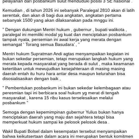
pelayanan dari posbankum sulut menduduki posisi 3 SE nasional .
Kemudian , di tahun 2026 ini sebanyak Paralegal 2810 akan di latih
serentak, dan akan di bagi dua angkatan, angkatan pertama
sebanyak 1500 yang akan dilaksanakan pada mnggu ini.
” Dengan dukungan Mentri hukum , gubernur , bupati walikota ,
paralegal ini memiliki modal yg kuat dan menciptakan posbankum
tampak nyata, persemian ini awal kerja yang merata dengan
semangat ‘ Torang semua Basudara’ , ”
Mentri hukum Supratman Andi agtas menyampaikan kegiatan ini
bukan sekedar persemian, tetapi merupakan langkah hukum yang
merata kepada masyarakat yang berada di sulut , maka keamanan
ketertiban untuk mewujudkan kesejahteraan di masing masing
daerah entah itu huru hara antar desa maupun kelurahan bisa
disosialisasikan dengan baik ,
” Pembentukan posbankum ini bukan sekedar kelembagaan atau
peresmian tapi ini berbicara soal hukum yg merat di tengah
masyarakat , karena 15 ribu kasus terselesaikan melalui
posbankum ”
Semoga dengan kepemimpinan gubernur Yulius bukan hanya
menciptakan daerah yang maju dan sejahtera tetapi bisa
memperkuat hukum sampai ke pelosok pelosok desa .
Wakil Bupati Bolsel dalam kesempatan tersebut menyampaikan
bahwa keikutsertaan dalam acara ini merupakan bentuk komitmen