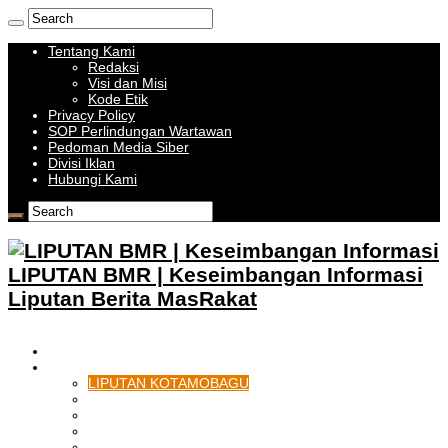
Tentang Kami
Redaksi
Visi dan Misi
Kode Etik
Privacy Policy
SOP Perlindungan Wartawan
Pedoman Media Siber
Divisi Iklan
Hubungi Kami
LIPUTAN BMR | Keseimbangan Informasi
Liputan Berita MasRakat
HOME
BOLMONG RAYA
LIPUTAN KOTAMOBAGU
LIPUTAN BOLMONG
LIPUTAN BOLMUT
LIPUTAN BOLSEL
LIPUTAN BOLTIM