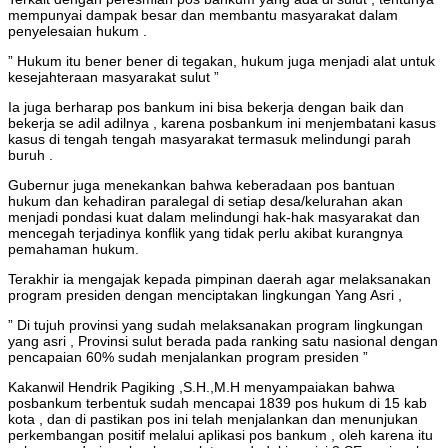
mempunyai dampak besar dan membantu masyarakat dalam
penyelesaian hukum .
” Hukum itu bener bener di tegakan, hukum juga menjadi alat untuk
kesejahteraan masyarakat sulut ”
Ia juga berharap pos bankum ini bisa bekerja dengan baik dan
bekerja se adil adilnya , karena posbankum ini menjembatani kasus
kasus di tengah tengah masyarakat termasuk melindungi parah
buruh .
Gubernur juga menekankan bahwa keberadaan pos bantuan
hukum dan kehadiran paralegal di setiap desa/kelurahan akan
menjadi pondasi kuat dalam melindungi hak-hak masyarakat dan
mencegah terjadinya konflik yang tidak perlu akibat kurangnya
pemahaman hukum.
Terakhir ia mengajak kepada pimpinan daerah agar melaksanakan
program presiden dengan menciptakan lingkungan Yang Asri ,
” Di tujuh provinsi yang sudah melaksanakan program lingkungan
yang asri , Provinsi sulut berada pada ranking satu nasional dengan
pencapaian 60% sudah menjalankan program presiden ”
Kakanwil Hendrik Pagiking ,S.H.,M.H menyampaiakan bahwa
posbankum terbentuk sudah mencapai 1839 pos hukum di 15 kab
kota , dan di pastikan pos ini telah menjalankan dan menunjukan
perkembangan positif melalui aplikasi pos bankum , oleh karena itu