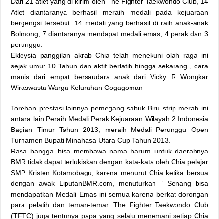
Dari 21 atlet yang di kirim oleh The Fighter Taekwondo Club, 14
Atlet diantaranya berhasil meraih medali pada kejuaraan
bergengsi tersebut. 14 medali yang berhasil di raih anak-anak
Bolmong, 7 diantaranya mendapat medali emas, 4 perak dan 3
perunggu.
Ekleysia panggilan akrab Chia telah menekuni olah raga ini
sejak umur 10 Tahun dan aktif berlatih hingga sekarang , dara
manis dari empat bersaudara anak dari Vicky R Wongkar
Wiraswasta Warga Kelurahan Gogagoman
Torehan prestasi lainnya pemegang sabuk Biru strip merah ini
antara lain Peraih Medali Perak Kejuaraan Wilayah 2 Indonesia
Bagian Timur Tahun 2013, meraih Medali Perunggu Open
Turnamen Bupati Minahasa Utara Cup Tahun 2013.
Rasa bangga bisa membawa nama harum untuk daerahnya
BMR tidak dapat terlukiskan dengan kata-kata oleh Chia pelajar
SMP Kristen Kotamobagu, karena menurut Chia ketika bersua
dengan awak LiputanBMR.com, menuturkan ” Senang bisa
mendapatkan Medali Emas ini semua karena berkat dorongan
para pelatih dan teman-teman The Fighter Taekwondo Club
(TFTC) juga tentunya papa yang selalu menemani setiap Chia