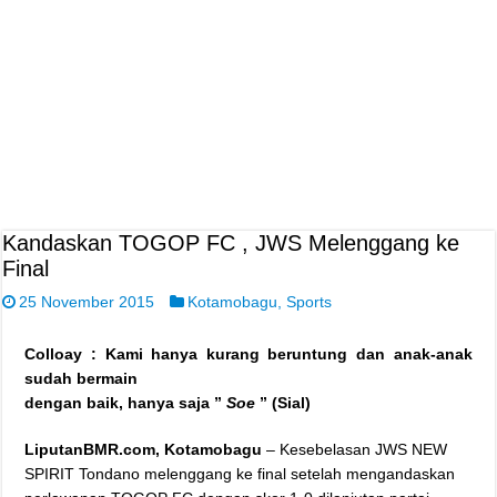
Kandaskan TOGOP FC , JWS Melenggang ke
Final
25 November 2015
Kotamobagu
,
Sports
Colloay : Kami hanya kurang beruntung dan anak-anak
sudah bermain
dengan baik, hanya saja ”
Soe
” (Sial)
LiputanBMR.com, Kotamobagu
– Kesebelasan JWS NEW
SPIRIT Tondano melenggang ke final setelah mengandaskan