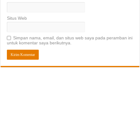
Situs Web
Simpan nama, email, dan situs web saya pada peramban ini
untuk komentar saya berikutnya.