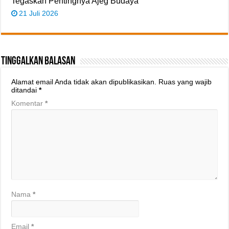
Tegaskan Pentingnya Ajeg Budaya
21 Juli 2026
Tinggalkan Balasan
Alamat email Anda tidak akan dipublikasikan.
Ruas yang wajib
ditandai
*
Komentar
*
Nama
*
Email
*