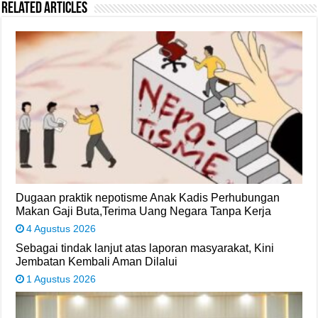
Related Articles
Dugaan praktik nepotisme Anak Kadis Perhubungan
Makan Gaji Buta,Terima Uang Negara Tanpa Kerja
4 Agustus 2026
Sebagai tindak lanjut atas laporan masyarakat, Kini
Jembatan Kembali Aman Dilalui
1 Agustus 2026