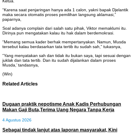
Ketua.
“Karena saat penjaringan hanya ada 1 calon, yakni bapak Djelantik
maka secara otomatis proses pemilihan langsung aklamasi,”
paparnya,
Soal adanya complain dari salah satu pihak, Viktor memaklumi itu.
Dirinya pun mengatakan kalau itu hak dalam berdemokrasi.
“Memang semua kader berhak mempertanyakan. Namun, Musda
tersebut kalau berdasarkan tata tertib itu sudah sah,” tukasnya,
“Yang menyatakan sah dan tidak itu bukan saya, tapi sesuai dengan
juklak dan tata tertib. Dan itu sudah dijalankan dalam proses
Musda,’ tandasnya,
(Win)
Related Articles
Dugaan praktik nepotisme Anak Kadis Perhubungan
Makan Gaji Buta,Terima Uang Negara Tanpa Kerja
4 Agustus 2026
Sebagai tindak lanjut atas laporan masyarakat, Kini