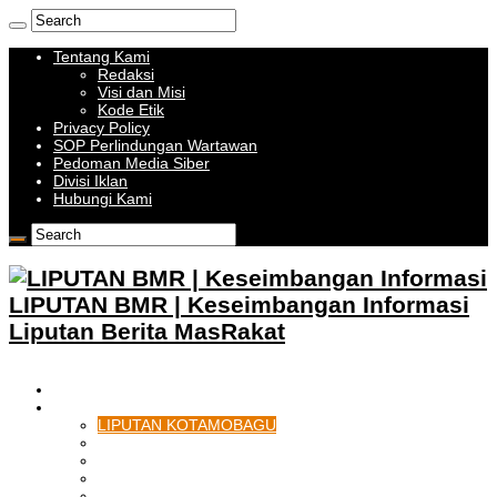
Tentang Kami
Redaksi
Visi dan Misi
Kode Etik
Privacy Policy
SOP Perlindungan Wartawan
Pedoman Media Siber
Divisi Iklan
Hubungi Kami
LIPUTAN BMR | Keseimbangan Informasi
Liputan Berita MasRakat
HOME
BOLMONG RAYA
LIPUTAN KOTAMOBAGU
LIPUTAN BOLMONG
LIPUTAN BOLMUT
LIPUTAN BOLSEL
LIPUTAN BOLTIM