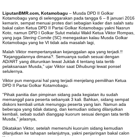
LiputanBMR.com, Kotamobagu
– Musda DPD II Golkar
Kotamobagu yang di selenggarakan pada tangga 6 – 8 januari 2016
kemarin, sempat menuai protes dari sebagian kader dan salah satu
bakal calon Ketua DPD II Partai Golkar Kotamobagu yakni Nasrun
Koto, namun DPD I Golkar Sulut melalui Wakil Ketua Viktor Rompas,
yang juga
Stering Comite
(SC) menegaskan kalau Musda Golkar
Kotamobagu yang ke VI tidak ada masalah lagi,
Malah Viktor mempertanyakan kejanggalan apa yang terjadi.!!
“Kejanggalannya dimana?. Semuanya sudah sesuai dengan
AD/ART yang diturunkan lewat Juklak 4 tentang tata tertib
pelaksanaan Musda,” ujar Viktor saat Dihubungi lewat ponsel
selulernya.
Viktor pun mengurai hal yang terjadi menjelang pemilihan Ketua
DPD II Partai Golkar Kotamobagu.
“Pihak panitia dan pimpinan sidang pada kegiatan itu sudah
memanggil para peserta sebanyak 3 kali. Bahkan, sidang sempat
diskors kembali untuk menunggu peserta yang lain. Namun ada
beberapa yang tidak datang, dan kemudian sidang dilanjutkan
kembali, sebab sudah dianggap kuorum sesuai dengan tata tertib
Musda,” jelasnya,
Dikatakan Viktor, setelah memenuhi kuoruim sidang kemudian
dilanjutkan ke tahapan selanjutnya, yakni penjaringan bakal calon