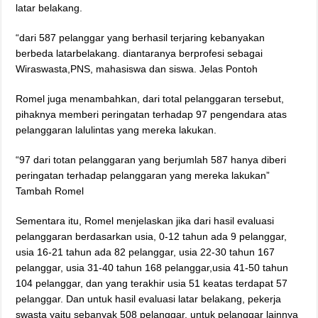
latar belakang.
“dari 587 pelanggar yang berhasil terjaring kebanyakan
berbeda latarbelakang. diantaranya berprofesi sebagai
Wiraswasta,PNS, mahasiswa dan siswa. Jelas Pontoh
Romel juga menambahkan, dari total pelanggaran tersebut,
pihaknya memberi peringatan terhadap 97 pengendara atas
pelanggaran lalulintas yang mereka lakukan.
“97 dari totan pelanggaran yang berjumlah 587 hanya diberi
peringatan terhadap pelanggaran yang mereka lakukan”
Tambah Romel
Sementara itu, Romel menjelaskan jika dari hasil evaluasi
pelanggaran berdasarkan usia, 0-12 tahun ada 9 pelanggar,
usia 16-21 tahun ada 82 pelanggar, usia 22-30 tahun 167
pelanggar, usia 31-40 tahun 168 pelanggar,usia 41-50 tahun
104 pelanggar, dan yang terakhir usia 51 keatas terdapat 57
pelanggar. Dan untuk hasil evaluasi latar belakang, pekerja
swasta yaitu sebanyak 508 pelanggar, untuk pelanggar lainnya