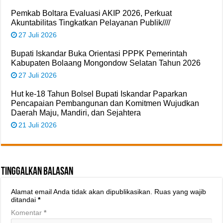
Pemkab Boltara Evaluasi AKIP 2026, Perkuat
Akuntabilitas Tingkatkan Pelayanan Publik////
27 Juli 2026
Bupati Iskandar Buka Orientasi PPPK Pemerintah
Kabupaten Bolaang Mongondow Selatan Tahun 2026
27 Juli 2026
Hut ke-18 Tahun Bolsel Bupati Iskandar Paparkan
Pencapaian Pembangunan dan Komitmen Wujudkan
Daerah Maju, Mandiri, dan Sejahtera
21 Juli 2026
Tinggalkan Balasan
Alamat email Anda tidak akan dipublikasikan.
Ruas yang wajib
ditandai
*
Komentar
*