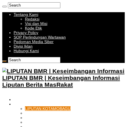
Tentang Kami
Redaksi
Visi dan Misi
Kode Etik
Privacy Policy
SOP Perlindungan Wartawan
Pedoman Media Siber
Divisi Iklan
Hubungi Kami
LIPUTAN BMR | Keseimbangan Informasi
Liputan Berita MasRakat
HOME
BOLMONG RAYA
LIPUTAN KOTAMOBAGU
LIPUTAN BOLMONG
LIPUTAN BOLMUT
LIPUTAN BOLSEL
LIPUTAN BOLTIM