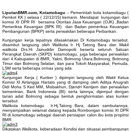
LiputanBMR.com, Kotamobagu
– Pemerintah kota kotamobagu (
Pemkot KK ) selasa ( 22/12/15) kemarin. Mendapat kunjungan dari
komisi XI DPR RI bersama Otoritas Jasa Keuangan (OJK) ,Badan
Pemeriksa Keuangan (BPK RI) dan Badan pemeriksa Keuangan
Pembangunan (BPKP) serta perwakilan beberapa Perbankan.
Kunjungan kerja tepatnya dilasaknakan Di Kotamobagu tersebut,
disambut langsung oleh Walikota Ir Hj Tatong Bara dan Wakil
walikota Drs.Hi Jainuddin Damopolii beserta seluruh Satuan
Perangkat Daerah (SKPD) kotamobagu, juga beberapa perwakilan
dari 4 Kabupaten di BMR, Yakni, Bolmong Utara,Bolmong, Bolmong
Timur dan Bolmong Selatan, dan para Tokoh Masyarakat, Pemuda,
LSM serta beberapa ormas yang ada.
Kunjungan Kerja ( Kunker ) dipimpin langsung oleh Wakil Ketua
Komisi XI Airlangga Hartato yang di damping oleh Aditya Anugrah
Didi Moha S Ked MM, Misbakhun, Djendri Kentjem dan perwakilan
kementrian, Bank Indonesia (BI) serta lainnya, dijemput dengan
tarian adat Bolmong sebagai bentuk penghormatan atas kunker
tersebut.
Walikota kotamobagu Ir.Hj.Tatong Bara, dalam sambutannya,
menyampaikan selamat datang kepada Rombongan komisi XI DPR
RI di kotamobagu sebagai daerah persiapan calon ibu kota propinsi
BMR.
Dikatakan Walikota, keberadaan Kondisi dan situasai pembangunan