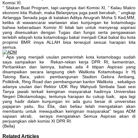
Komisi XI.
“ Silakan Buat Program, tapi uangnya dari Komisi XI, “ Kalau Makro
ekonomi kita Rubah, maka Belanjanya juga pasti berubah, “ ungkap
Airlangga Senada juga di katakan Aditya Anugrah Moha S Ked,MM,
ketika di wawancarai wartawan atas kunjungan ke kotamobagu
bahwa keberadaan Komisi XI tidak lain untuk menyerap aspirasi
yang disesuaikan dengan Tugas dan fungsi serta pengawasan
terlebih wilayah kota kotamobagu bakal menjadi Cikal bakal ibu kota
propinsi BMR insya ALLAH bisa terwujud sesuai harapan kita
semua.
“ Apa yang menjadi usulan pemerintah kota kotamobagu sudah
saya sampaikan ke Rekan-rekan kerja DPR RI, kementrian,
Perbankkan dan lainnya, bahwa ada 4 titipan Aspirasi yang
disampaikan secara langsung oleh Walikota Kotamobagu Ir Hj
Tatong Bara, yakni. pembangunan Stadion Gelora Ambang,
Poliklinik, Ring Road dan pembangunan kantor Walikota , sekaligus
adanya usulan dari Rektor UDK Rey Wahyudi Simbala Saat sesi
Tanya jawab terkait keinginan masyarakat hadirnya Universitas
Negeri Dikotamobagu, tentunya harapan itu cukup baik, apa lagi
yang hadir dalam kunjungan ini ada guru besar di universitas
pajajaran yaitu, Ibu Elia, dan beliau telah mengatakan akan
membantu untuk mewujudkan keinginan masyarakat” tegas ADM
sapaan akrab, seraya mengatakan Semua Aspirasi akan di
perjuangkan oleh komisi XI DPR RI.
(Bella)
Related Articles