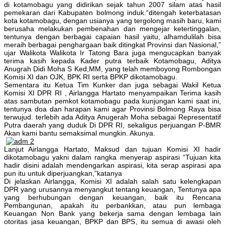
di kotamobagu yang didirikan sejak tahun 2007 silam atas hasil
pemekaran dari Kabupaten bolmong induk.“ditengah keterbatasan
kota kotamobagu, dengan usianya yang tergolong masih baru, kami
berusaha melakukan pembenahan dan mengejar ketertinggalan,
tentunya dengan berbagai capaian hasil yaitu, alhamdulilah bisa
meraih berbagai penghargaan baik ditingkat Provinsi dan Nasional,”
ujar Walikota Walikota Ir Tatong Bara juga mengucapkan banyak
terima kasih kepada Kader putra terbaik Kotamobagu, Aditya
Anugrah Didi Moha S Ked,MM, yang telah memboyong Rombongan
Komisi XI dan OJK, BPK RI serta BPKP dikotamobagu.
Sementara itu Ketua Tim Kunker dan juga sebagai Wakil Ketua
Komisi XI DPR RI , Airlangga Hartato menyampaikan Terima kasih
atas sambutan pemkot kotamobagu pada kunjungan kami saat ini,
tentunya doa dan harapan kami agar Provinsi Bolmong Raya bisa
terwujud. terlebih ada Aditya Anugerah Moha sebagai Representatif
Putra daerah yang duduk Di DPR RI, sekaligus perjuangan P-BMR
Akan kami bantu semaksimal mungkin. Akunya.
Lanjut Airlangga Hartato, Maksud dan tujuan Komisi XI hadir
dikotamobagu yakni dalam rangka menyerap aspirasi “Tujuan kita
hadir disini adalah mendengarkan aspirasi, kita serap aspirasi apa
pun itu untuk diperjuangkan,”katanya
Di jelaskan Airlangga, Komisi XI adalah salah satu kelengkapan
DPR yang urusannya menyangkut tentang keuangan, Tentunya apa
yang berhubungan dengan keuangan, baik itu Rencana
Pembangunan, apakah itu perbankkan, atau pun lembaga
Keuangan Non Bank yang bekerja sama dengan lembaga lain
otoritas jasa keuangan, BPKP dan BPS, itu semua di awasi oleh