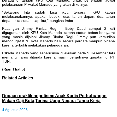
berada di tangan KPU Kota Manado, untuk penentuan jadwal
pelaksanaan Pilwakot Manado yang akan diikutinya.
“Sekarang kita sudah bisa ikut, terserah KPU kapan
melaksanakannya, apakah besok, lusa, tahun depan, dua tahun
depan, kita sudah siap ikut,” pungkas Imba.
Pasangan Jimmy Rimba Rogi – Boby Daud sempat 2 kali
digugurkan oleh KPU Kota Manado karena status bebas bersyarat
yang masih dijalani Jimmy Rimba Rogi. Jimmy pun kemudian
menggugat KPU Kota Manado baik secara perdata maupun pidana
karena terbukti melakukan pelanggaran.
Pilkada Manado yang seharusnya dilakukan pada 9 Desember lalu
memang harus ditunda karena masih bergulirnya gugatan di PT
TUN.
(
Rian Thalib
)
Related Articles
Dugaan praktik nepotisme Anak Kadis Perhubungan
Makan Gaji Buta,Terima Uang Negara Tanpa Kerja
4 Agustus 2026