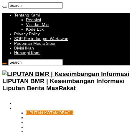
Tentang Kami
Redaksi
Visi dan Misi
Kode Etik
Privacy Policy
SOP Perlindungan Wartawan
Pedoman Media Siber
Divisi Iklan
Hubungi Kami
LIPUTAN BMR | Keseimbangan Informasi
Liputan Berita MasRakat
HOME
BOLMONG RAYA
LIPUTAN KOTAMOBAGU
LIPUTAN BOLMONG
LIPUTAN BOLMUT
LIPUTAN BOLSEL
LIPUTAN BOLTIM