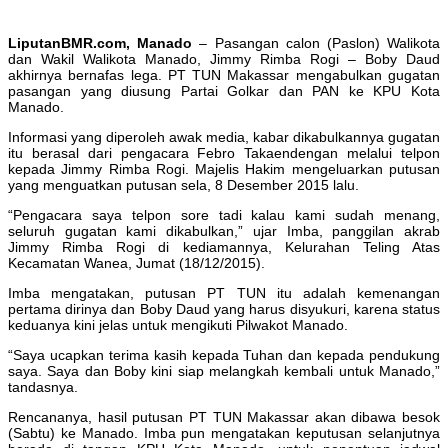
LiputanBMR.com, Manado
– Pasangan calon (Paslon) Walikota
dan Wakil Walikota Manado, Jimmy Rimba Rogi – Boby Daud
akhirnya bernafas lega. PT TUN Makassar mengabulkan gugatan
pasangan yang diusung Partai Golkar dan PAN ke KPU Kota
Manado.
Informasi yang diperoleh awak media, kabar dikabulkannya gugatan
itu berasal dari pengacara Febro Takaendengan melalui telpon
kepada Jimmy Rimba Rogi. Majelis Hakim mengeluarkan putusan
yang menguatkan putusan sela, 8 Desember 2015 lalu.
“Pengacara saya telpon sore tadi kalau kami sudah menang,
seluruh gugatan kami dikabulkan,” ujar Imba, panggilan akrab
Jimmy Rimba Rogi di kediamannya, Kelurahan Teling Atas
Kecamatan Wanea, Jumat (18/12/2015).
Imba mengatakan, putusan PT TUN itu adalah kemenangan
pertama dirinya dan Boby Daud yang harus disyukuri, karena status
keduanya kini jelas untuk mengikuti Pilwakot Manado.
“Saya ucapkan terima kasih kepada Tuhan dan kepada pendukung
saya. Saya dan Boby kini siap melangkah kembali untuk Manado,”
tandasnya.
Rencananya, hasil putusan PT TUN Makassar akan dibawa besok
(Sabtu) ke Manado. Imba pun mengatakan keputusan selanjutnya