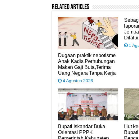
Related Articles
Sebaga
lapora
Jemba
Dilalui
1 Ag
Dugaan praktik nepotisme
Anak Kadis Perhubungan
Makan Gaji Buta,Terima
Uang Negara Tanpa Kerja
4 Agustus 2026
Bupati Iskandar Buka
Hut ke
Orientasi PPPK
Bupati
Pemerintah Kabupaten
Penca