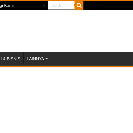
gi Kami
 & BISNIS
LAINNYA