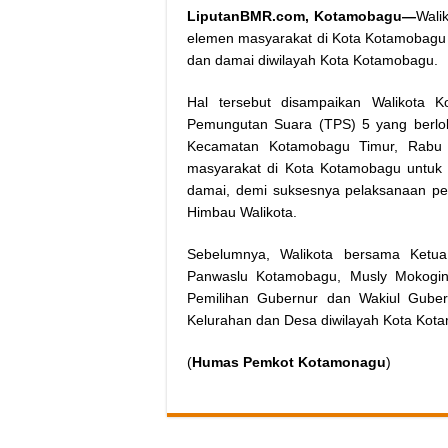
LiputanBMR.com, Kotamobagu—
Wali
elemen masyarakat di Kota Kotamobagu
dan damai diwilayah Kota Kotamobagu.
Hal tersebut disampaikan Walikota 
Pemungutan Suara (TPS) 5 yang berlok
Kecamatan Kotamobagu Timur, Rab
masyarakat di Kota Kotamobagu untuk
damai, demi suksesnya pelaksanaan pem
Himbau Walikota.
Sebelumnya, Walikota bersama Ket
Panwaslu Kotamobagu, Musly Mokogin
Pemilihan Gubernur dan Wakiul Gube
Kelurahan dan Desa diwilayah Kota Kota
(
Humas Pemkot Kotamonagu
)