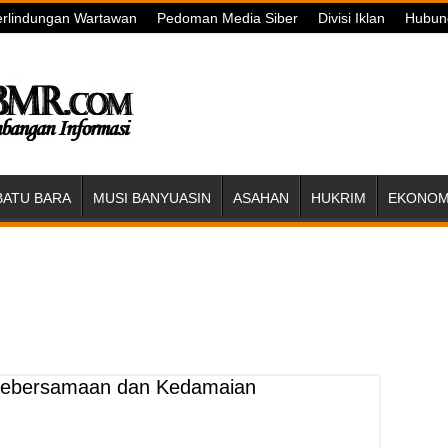
rlindungan Wartawan
Pedoman Media Siber
Divisi Iklan
Hubun
BATU BARA
MUSI BANYUASIN
ASAHAN
HUKRIM
EKONOMI
Kebersamaan dan Kedamaian