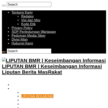
Tentang Kami
Redaksi
Visi dan Misi
Kode Etik
Privacy Policy
SOP Perlindungan Wartawan
Pedoman Media Siber
Divisi Iklan
Hubungi Kami
LIPUTAN BMR | Keseimbangan Informasi
Liputan Berita MasRakat
HOME
BOLMONG RAYA
LIPUTAN KOTAMOBAGU
LIPUTAN BOLMONG
LIPUTAN BOLMUT
LIPUTAN BOLSEL
LIPUTAN BOLTIM