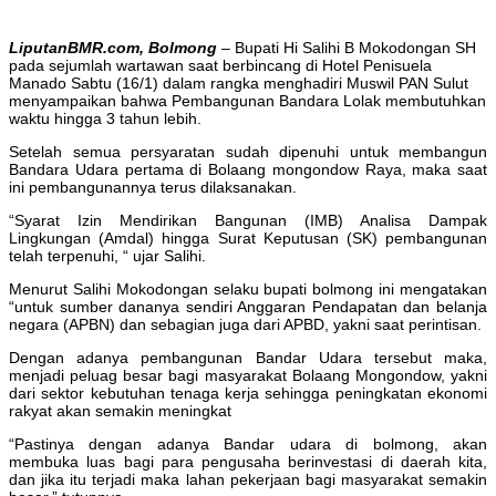
LiputanBMR.com, Bolmong
– Bupati Hi Salihi B Mokodongan SH
pada sejumlah wartawan saat berbincang di Hotel Penisuela
Manado Sabtu (16/1) dalam rangka menghadiri Muswil PAN Sulut
menyampaikan bahwa Pembangunan Bandara Lolak membutuhkan
waktu hingga 3 tahun lebih.
Setelah semua persyaratan sudah dipenuhi untuk membangun
Bandara Udara pertama di Bolaang mongondow Raya, maka saat
ini pembangunannya terus dilaksanakan.
“Syarat Izin Mendirikan Bangunan (IMB) Analisa Dampak
Lingkungan (Amdal) hingga Surat Keputusan (SK) pembangunan
telah terpenuhi, “ ujar Salihi.
Menurut Salihi Mokodongan selaku bupati bolmong ini mengatakan
“untuk sumber dananya sendiri Anggaran Pendapatan dan belanja
negara (APBN) dan sebagian juga dari APBD, yakni saat perintisan.
Dengan adanya pembangunan Bandar Udara tersebut maka,
menjadi peluag besar bagi masyarakat Bolaang Mongondow, yakni
dari sektor kebutuhan tenaga kerja sehingga peningkatan ekonomi
rakyat akan semakin meningkat
“Pastinya dengan adanya Bandar udara di bolmong, akan
membuka luas bagi para pengusaha berinvestasi di daerah kita,
dan jika itu terjadi maka lahan pekerjaan bagi masyarakat semakin