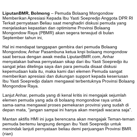
LiputanBMR, Bolmong
– Pemuda Bolaang Mongondow
Memberikan Apresiasi Kepada Ibu Yasti Soepredjo Anggota DPR RI
Terkait pernyataan Beliau saat menghadiri diskusi pemuda yang
menjelaskan kepastian dan optimisme Provinsi Bolaang
Mongondow Raya (PBMR) akan segera terwujud di bulan
September tahun ini,
Hal ini mendapat tanggapan gembira dari pemuda Bolaang
Mongondow, Anhar Pasambuna ketua knpi bolaang mongondow
saat bersua dengan awak media LiputanBMR.com, Anhar
menyatakan bahwa pernyataan sikap dari ibu Yasti Soepredjo itu
sangat jelas ditelinga saya dan para pemuda disaat diskusi
kepemudaan kala itu, maka kami dari elemen Pemuda sangat
memberikan apresiasi dan dukungan support kepada keseriusan
Ibu Yasti Soepredjo dalam mengawal terbentuknya Provinsi Bolaang
Mongondow Raya.
Lanjut Anhar, pemuda yang di kenal kritis ini mengajak sejumlah
elemen pemuda yang ada di bolaang mongondow raya untuk
sama-sama mengawal proses pemekaran provinsi yang sudah di
depan mata, “jangan sampai ini hanya akan menjadi wacana saja”.
Mantan aktifis HMI ini juga berencana akan mengajak Teman-teman
pemuda bertemu langsung dengan ibu Yasti Soepredjo untuk
menindak lanjuti pernyataan beliau demi perjuangan Provinsi BMR.
(rian)