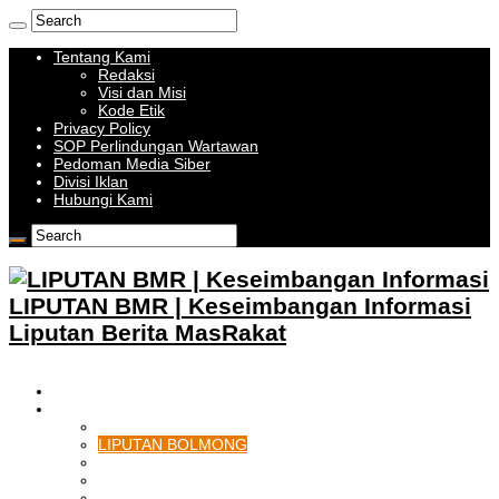
Tentang Kami
Redaksi
Visi dan Misi
Kode Etik
Privacy Policy
SOP Perlindungan Wartawan
Pedoman Media Siber
Divisi Iklan
Hubungi Kami
LIPUTAN BMR | Keseimbangan Informasi
Liputan Berita MasRakat
HOME
BOLMONG RAYA
LIPUTAN KOTAMOBAGU
LIPUTAN BOLMONG
LIPUTAN BOLMUT
LIPUTAN BOLSEL
LIPUTAN BOLTIM