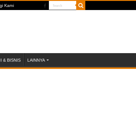
gi Kami
 & BISNIS
LAINNYA