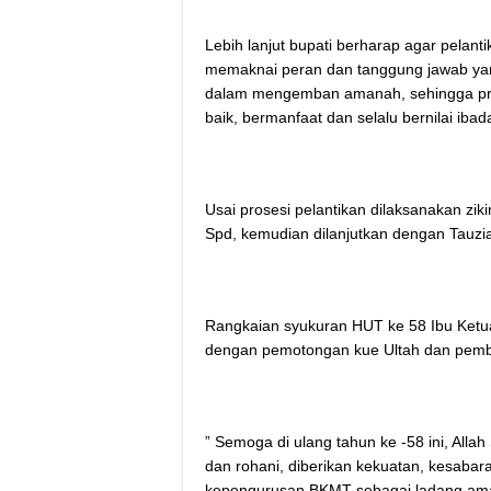
Lebih lanjut bupati berharap agar pelan
memaknai peran dan tanggung jawab yang 
dalam mengemban amanah, sehingga pro
baik, bermanfaat dan selalu bernilai ibada
Usai prosesi pelantikan dilaksanakan zi
Spd, kemudian dilanjutkan dengan Tauzi
Rangkaian syukuran HUT ke 58 Ibu Ketu
dengan pemotongan kue Ultah dan pember
” Semoga di ulang tahun ke -58 ini, Al
dan rohani, diberikan kekuatan, kesab
kepengurusan BKMT sebagai ladang amal 