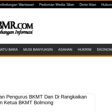
rlindungan Wartawan
Pedoman Media Siber
Divisi Iklan
Hubun
BATU BARA
MUSI BANYUASIN
ASAHAN
HUKRIM
EKONOMI
kan Pengurus BKMT Dan Di Rangkaikan
hun Ketua BKMT Bolmong