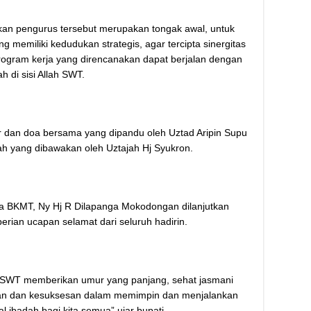
tikan pengurus tersebut merupakan tongak awal, untuk
memiliki kedudukan strategis, agar tercipta sinergitas
gram kerja yang direncanakan dapat berjalan dengan
h di sisi Allah SWT.
kir dan doa bersama yang dipandu oleh Uztad Aripin Supu
ah yang dibawakan oleh Uztajah Hj Syukron.
a BKMT, Ny Hj R Dilapanga Mokodongan dilanjutkan
ian ucapan selamat dari seluruh hadirin.
lah SWT memberikan umur yang panjang, sehat jasmani
aran dan kesuksesan dalam memimpin dan menjalankan
ibadah bagi kita semua” ujar bupati.