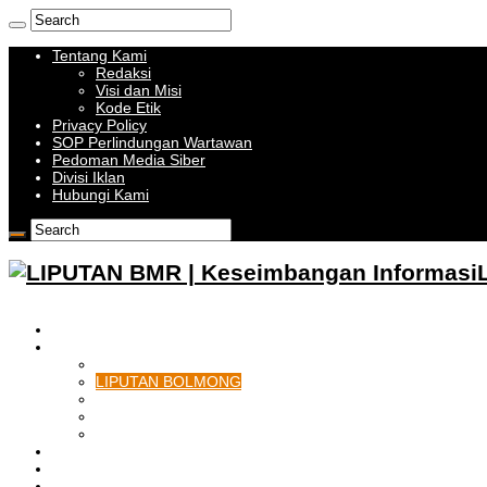
Tentang Kami
Redaksi
Visi dan Misi
Kode Etik
Privacy Policy
SOP Perlindungan Wartawan
Pedoman Media Siber
Divisi Iklan
Hubungi Kami
HOME
BOLMONG RAYA
LIPUTAN KOTAMOBAGU
LIPUTAN BOLMONG
LIPUTAN BOLMUT
LIPUTAN BOLSEL
LIPUTAN BOLTIM
BATAM
BATU BARA
MUSI BANYUASIN