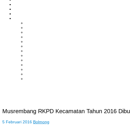
ASAHAN
HUKRIM
EKONOMI & BISNIS
LAINNYA
ADVERTORIAL
TEKNOLOGI
DPRD
SULUT
POLITIK
SPORTS
NASIONAL
INTERNASIONAL
PENDIDIKAN
KESEHATAN
HIBURAN
OPINI
CITIZEN JOURNALIST
Musrembang RKPD Kecamatan Tahun 2016 Dibuk
5 Februari 2016
Bolmong