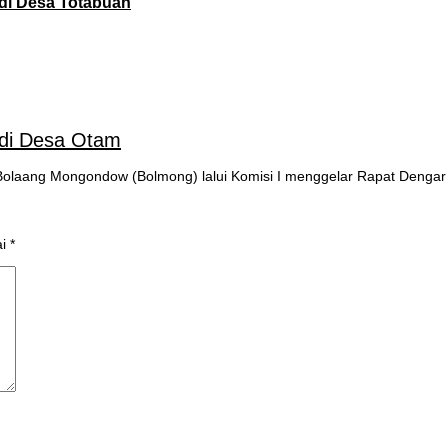
di Desa Totabuan
di Desa Otam
laang Mongondow (Bolmong) lalui Komisi I menggelar Rapat Denga
ai
*