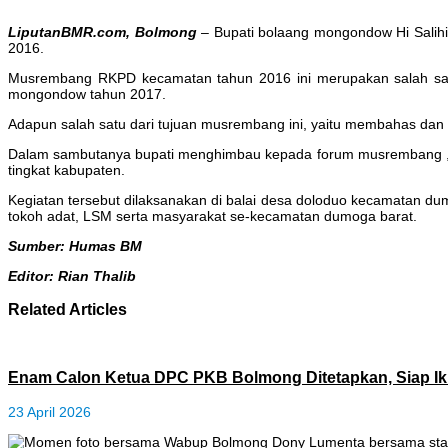
LiputanBMR.com, Bolmong
– Bupati bolaang mongondow Hi Sali
2016.
Musrembang RKPD kecamatan tahun 2016 ini merupakan salah sa
mongondow tahun 2017.
Adapun salah satu dari tujuan musrembang ini, yaitu membahas dan
Dalam sambutanya bupati menghimbau kepada forum musrembang , ki
tingkat kabupaten.
Kegiatan tersebut dilaksanakan di balai desa doloduo kecamatan du
tokoh adat, LSM serta masyarakat se-kecamatan dumoga barat.
Sumber: Humas BM
Editor: Rian Thalib
Related Articles
Enam Calon Ketua DPC PKB Bolmong Ditetapkan, Siap Ik
23 April 2026