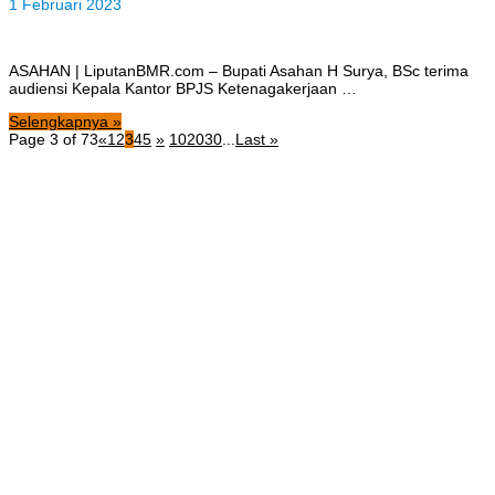
1 Februari 2023
ASAHAN | LiputanBMR.com – Bupati Asahan H Surya, BSc terima
audiensi Kepala Kantor BPJS Ketenagakerjaan …
Selengkapnya »
Page 3 of 73
«
1
2
3
4
5
»
10
20
30
...
Last »