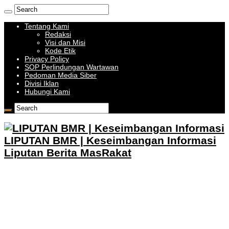
Tentang Kami
Redaksi
Visi dan Misi
Kode Etik
Privacy Policy
SOP Perlindungan Wartawan
Pedoman Media Siber
Divisi Iklan
Hubungi Kami
LIPUTAN BMR | Keseimbangan Informasi
Liputan Berita MasRakat