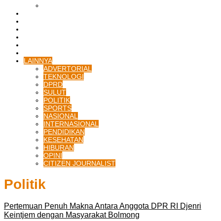
LIPUTAN BOLTIM
BATAM
BATU BARA
MUSI BANYUASIN
ASAHAN
HUKRIM
EKONOMI & BISNIS
LAINNYA
ADVERTORIAL
TEKNOLOGI
DPRD
SULUT
POLITIK
SPORTS
NASIONAL
INTERNASIONAL
PENDIDIKAN
KESEHATAN
HIBURAN
OPINI
CITIZEN JOURNALIST
Politik
Pertemuan Penuh Makna Antara Anggota DPR RI Djenri
Keintjem dengan Masyarakat Bolmong