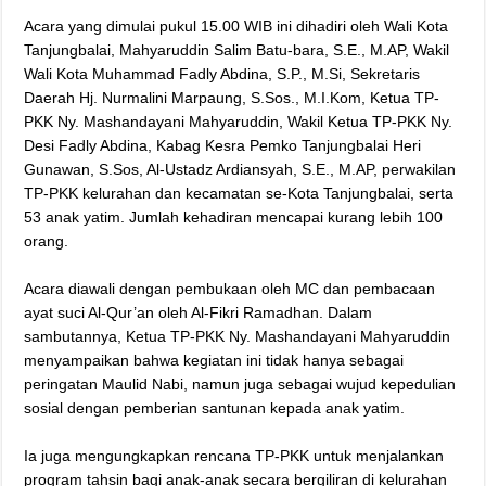
‎Acara yang dimulai pukul 15.00 WIB ini dihadiri oleh Wali Kota
Tanjungbalai, Mahyaruddin Salim Batu-bara, S.E., M.AP, Wakil
Wali Kota Muhammad Fadly Abdina, S.P., M.Si, Sekretaris
Daerah Hj. Nurmalini Marpaung, S.Sos., M.I.Kom, Ketua TP-
PKK Ny. Mashandayani Mahyaruddin, Wakil Ketua TP-PKK Ny.
Desi Fadly Abdina, Kabag Kesra Pemko Tanjungbalai Heri
Gunawan, S.Sos, Al-Ustadz Ardiansyah, S.E., M.AP, perwakilan
TP-PKK kelurahan dan kecamatan se-Kota Tanjungbalai, serta
53 anak yatim. Jumlah kehadiran mencapai kurang lebih 100
orang.
‎Acara diawali dengan pembukaan oleh MC dan pembacaan
ayat suci Al-Qur’an oleh Al-Fikri Ramadhan. Dalam
sambutannya, Ketua TP-PKK Ny. Mashandayani Mahyaruddin
menyampaikan bahwa kegiatan ini tidak hanya sebagai
peringatan Maulid Nabi, namun juga sebagai wujud kepedulian
sosial dengan pemberian santunan kepada anak yatim.
‎Ia juga mengungkapkan rencana TP-PKK untuk menjalankan
program tahsin bagi anak-anak secara bergiliran di kelurahan