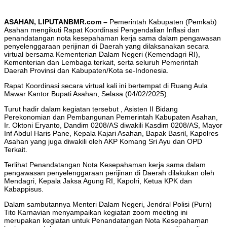
ASAHAN, LIPUTANBMR.com –
Pemerintah Kabupaten (Pemkab)
Asahan mengikuti Rapat Koordinasi Pengendalian Inflasi dan
penandatangan nota kesepahaman kerja sama dalam pengawasan
penyelenggaraan perijinan di Daerah yang dilaksanakan secara
virtual bersama Kementerian Dalam Negeri (Kemendagri RI),
Kementerian dan Lembaga terkait, serta seluruh Pemerintah
Daerah Provinsi dan Kabupaten/Kota se-Indonesia.
Rapat Koordinasi secara virtual kali ini bertempat di Ruang Aula
Mawar Kantor Bupati Asahan, Selasa (04/02/2025).
Turut hadir dalam kegiatan tersebut , Asisten II Bidang
Perekonomian dan Pembangunan Pemerintah Kabupaten Asahan,
Ir. Oktoni Eryanto, Dandim 0208/AS diwakili Kasdim 0208/AS, Mayor
Inf Abdul Haris Pane, Kepala Kajari Asahan, Bapak Basril, Kapolres
Asahan yang juga diwakili oleh AKP Komang Sri Ayu dan OPD
Terkait.
Terlihat Penandatangan Nota Kesepahaman kerja sama dalam
pengawasan penyelenggaraan perijinan di Daerah dilakukan oleh
Mendagri, Kepala Jaksa Agung RI, Kapolri, Ketua KPK dan
Kabappisus.
Dalam sambutannya Menteri Dalam Negeri, Jendral Polisi (Purn)
Tito Karnavian menyampaikan kegiatan zoom meeting ini
merupakan kegiatan untuk Penandatangan Nota Kesepahaman