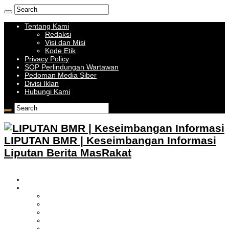
Tentang Kami
Redaksi
Visi dan Misi
Kode Etik
Privacy Policy
SOP Perlindungan Wartawan
Pedoman Media Siber
Divisi Iklan
Hubungi Kami
LIPUTAN BMR | Keseimbangan Informasi
Liputan Berita MasRakat
HOME
BOLMONG RAYA
LIPUTAN KOTAMOBAGU
LIPUTAN BOLMONG
LIPUTAN BOLMUT
LIPUTAN BOLSEL
LIPUTAN BOLTIM