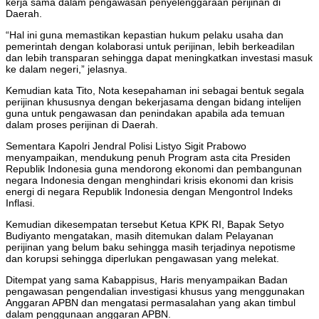
kerja sama dalam pengawasan penyelenggaraan perijinan di
Daerah.
“Hal ini guna memastikan kepastian hukum pelaku usaha dan
pemerintah dengan kolaborasi untuk perijinan, lebih berkeadilan
dan lebih transparan sehingga dapat meningkatkan investasi masuk
ke dalam negeri,” jelasnya.
Kemudian kata Tito, Nota kesepahaman ini sebagai bentuk segala
perijinan khususnya dengan bekerjasama dengan bidang intelijen
guna untuk pengawasan dan penindakan apabila ada temuan
dalam proses perijinan di Daerah.
Sementara Kapolri Jendral Polisi Listyo Sigit Prabowo
menyampaikan, mendukung penuh Program asta cita Presiden
Republik Indonesia guna mendorong ekonomi dan pembangunan
negara Indonesia dengan menghindari krisis ekonomi dan krisis
energi di negara Republik Indonesia dengan Mengontrol Indeks
Inflasi.
Kemudian dikesempatan tersebut Ketua KPK RI, Bapak Setyo
Budiyanto mengatakan, masih ditemukan dalam Pelayanan
perijinan yang belum baku sehingga masih terjadinya nepotisme
dan korupsi sehingga diperlukan pengawasan yang melekat.
Ditempat yang sama Kabappisus, Haris menyampaikan Badan
pengawasan pengendalian investigasi khusus yang menggunakan
Anggaran APBN dan mengatasi permasalahan yang akan timbul
dalam penggunaan anggaran APBN.