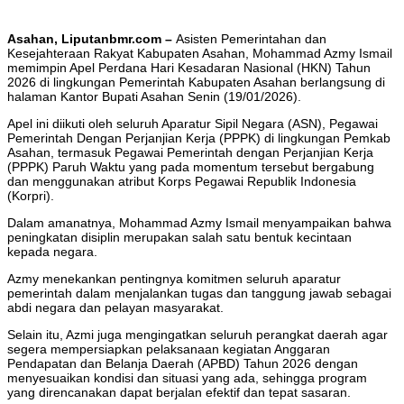
Asahan, Liputanbmr.com –
Asisten Pemerintahan dan
Kesejahteraan Rakyat Kabupaten Asahan, Mohammad Azmy Ismail
memimpin Apel Perdana Hari Kesadaran Nasional (HKN) Tahun
2026 di lingkungan Pemerintah Kabupaten Asahan berlangsung di
halaman Kantor Bupati Asahan Senin (19/01/2026).
Apel ini diikuti oleh seluruh Aparatur Sipil Negara (ASN), Pegawai
Pemerintah Dengan Perjanjian Kerja (PPPK) di lingkungan Pemkab
Asahan, termasuk Pegawai Pemerintah dengan Perjanjian Kerja
(PPPK) Paruh Waktu yang pada momentum tersebut bergabung
dan menggunakan atribut Korps Pegawai Republik Indonesia
(Korpri).
Dalam amanatnya, Mohammad Azmy Ismail menyampaikan bahwa
peningkatan disiplin merupakan salah satu bentuk kecintaan
kepada negara.
Azmy menekankan pentingnya komitmen seluruh aparatur
pemerintah dalam menjalankan tugas dan tanggung jawab sebagai
abdi negara dan pelayan masyarakat.
Selain itu, Azmi juga mengingatkan seluruh perangkat daerah agar
segera mempersiapkan pelaksanaan kegiatan Anggaran
Pendapatan dan Belanja Daerah (APBD) Tahun 2026 dengan
menyesuaikan kondisi dan situasi yang ada, sehingga program
yang direncanakan dapat berjalan efektif dan tepat sasaran.