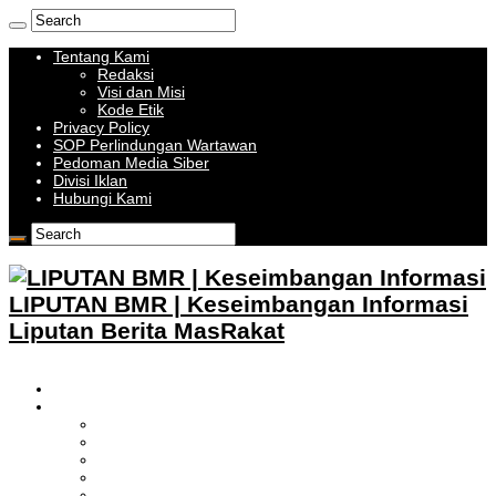
Tentang Kami
Redaksi
Visi dan Misi
Kode Etik
Privacy Policy
SOP Perlindungan Wartawan
Pedoman Media Siber
Divisi Iklan
Hubungi Kami
LIPUTAN BMR | Keseimbangan Informasi
Liputan Berita MasRakat
HOME
BOLMONG RAYA
LIPUTAN KOTAMOBAGU
LIPUTAN BOLMONG
LIPUTAN BOLMUT
LIPUTAN BOLSEL
LIPUTAN BOLTIM