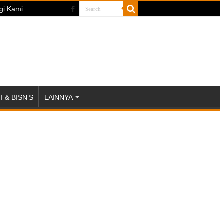
gi Kami
 & BISNIS
LAINNYA