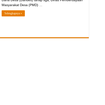
Dana Desa (Dandes) tahap tiga, Dinas Pemberdayaan
Masyarakat Desa (PMD) …
Selengkapnya »