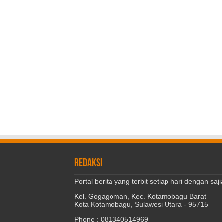
REDAKSI
Portal berita yang terbit setiap hari dengan s
Kel. Gogagoman, Kec. Kotamobagu Barat
Kota Kotamobagu, Sulawesi Utara - 95715
Phone : 081340514969