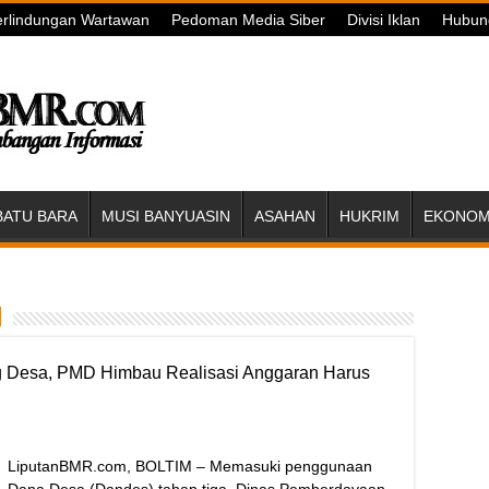
rlindungan Wartawan
Pedoman Media Siber
Divisi Iklan
Hubun
BATU BARA
MUSI BANYUASIN
ASAHAN
HUKRIM
EKONOMI
I
 Desa, PMD Himbau Realisasi Anggaran Harus
LiputanBMR.com, BOLTIM – Memasuki penggunaan