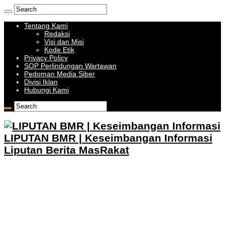
Tentang Kami
Redaksi
Visi dan Misi
Kode Etik
Privacy Policy
SOP Perlindungan Wartawan
Pedoman Media Siber
Divisi Iklan
Hubungi Kami
LIPUTAN BMR | Keseimbangan Informasi
Liputan Berita MasRakat