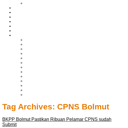
LIPUTAN BOLTIM
BATAM
BATU BARA
MUSI BANYUASIN
ASAHAN
HUKRIM
EKONOMI & BISNIS
LAINNYA
ADVERTORIAL
TEKNOLOGI
DPRD
SULUT
POLITIK
SPORTS
NASIONAL
INTERNASIONAL
PENDIDIKAN
KESEHATAN
HIBURAN
OPINI
CITIZEN JOURNALIST
Tag Archives:
CPNS Bolmut
BKPP Bolmut Pastikan Ribuan Pelamar CPNS sudah
Submit