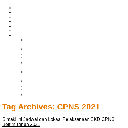
LIPUTAN BOLTIM
BATAM
BATU BARA
MUSI BANYUASIN
ASAHAN
HUKRIM
EKONOMI & BISNIS
LAINNYA
ADVERTORIAL
TEKNOLOGI
DPRD
SULUT
POLITIK
SPORTS
NASIONAL
INTERNASIONAL
PENDIDIKAN
KESEHATAN
HIBURAN
OPINI
CITIZEN JOURNALIST
Tag Archives:
CPNS 2021
Simak! Ini Jadwal dan Lokasi Pelaksanaan SKD CPNS
Boltim Tahun 2021