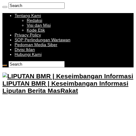
Tentang Kami
Redaksi
Visi dan Misi
Kode Etik
Privacy Policy
SOP Perlindungan Wartawan
Pedoman Media Siber
Divisi Iklan
Hubungi Kami
LIPUTAN BMR | Keseimbangan Informasi
Liputan Berita MasRakat