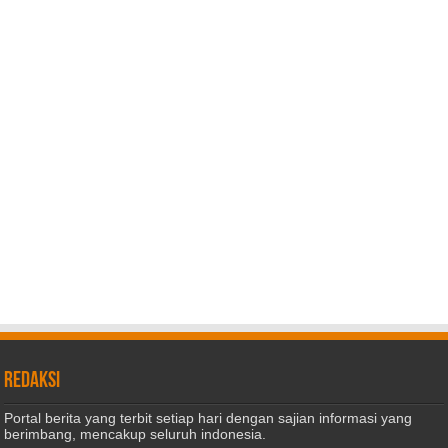
REDAKSI
Portal berita yang terbit setiap hari dengan sajian informasi yang
berimbang, mencakup seluruh indonesia.