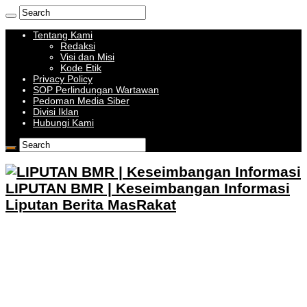
Tentang Kami
Redaksi
Visi dan Misi
Kode Etik
Privacy Policy
SOP Perlindungan Wartawan
Pedoman Media Siber
Divisi Iklan
Hubungi Kami
LIPUTAN BMR | Keseimbangan Informasi
Liputan Berita MasRakat