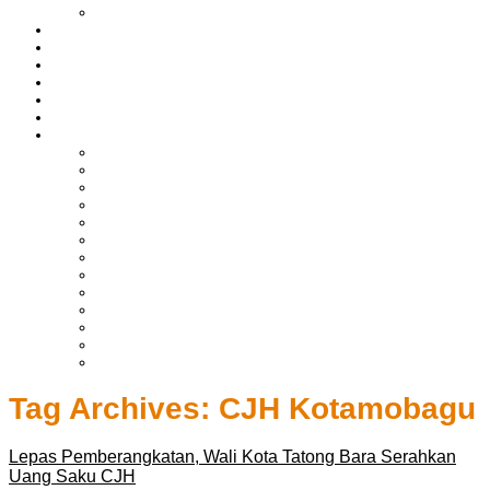
LIPUTAN BOLTIM
BATAM
BATU BARA
MUSI BANYUASIN
ASAHAN
HUKRIM
EKONOMI & BISNIS
LAINNYA
ADVERTORIAL
TEKNOLOGI
DPRD
SULUT
POLITIK
SPORTS
NASIONAL
INTERNASIONAL
PENDIDIKAN
KESEHATAN
HIBURAN
OPINI
CITIZEN JOURNALIST
Tag Archives:
CJH Kotamobagu
Lepas Pemberangkatan, Wali Kota Tatong Bara Serahkan
Uang Saku CJH