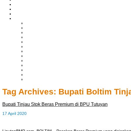
ASAHAN
HUKRIM
EKONOMI & BISNIS
LAINNYA
ADVERTORIAL
TEKNOLOGI
DPRD
SULUT
POLITIK
SPORTS
NASIONAL
INTERNASIONAL
PENDIDIKAN
KESEHATAN
HIBURAN
OPINI
CITIZEN JOURNALIST
Tag Archives:
Bupati Boltim Ti
Bupati Tinjau Stok Beras Premium di BPU Tutuyan
17 April 2020