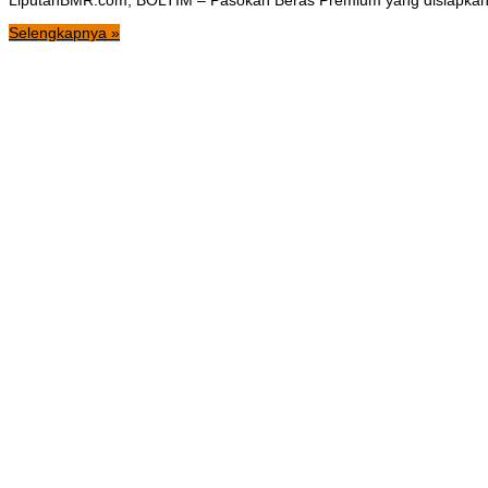
LiputanBMR.com, BOLTIM – Pasokan Beras Premium yang disiapkan
Selengkapnya »