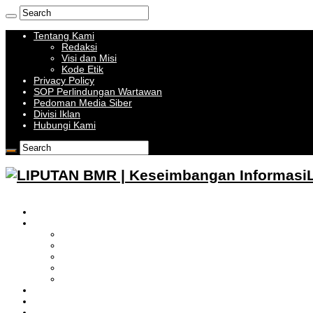
Tentang Kami
Redaksi
Visi dan Misi
Kode Etik
Privacy Policy
SOP Perlindungan Wartawan
Pedoman Media Siber
Divisi Iklan
Hubungi Kami
HOME
BOLMONG RAYA
LIPUTAN KOTAMOBAGU
LIPUTAN BOLMONG
LIPUTAN BOLMUT
LIPUTAN BOLSEL
LIPUTAN BOLTIM
BATAM
BATU BARA
MUSI BANYUASIN