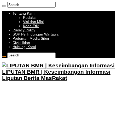
Tentang Kami
Redaksi
Visi dan Misi
Kode Etik
Privacy Policy
SOP Perlindungan Wartawan
Pedoman Media Siber
Divisi Iklan
Hubungi Kami
LIPUTAN BMR | Keseimbangan Informasi
Liputan Berita MasRakat