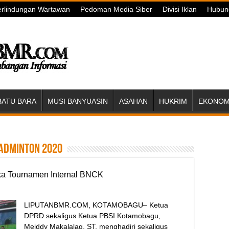
rlindungan Wartawan
Pedoman Media Siber
Divisi Iklan
Hubun
BATU BARA
MUSI BANYUASIN
ASAHAN
HUKRIM
EKONOMI
adminton 2020
a Tournamen Internal BNCK
LIPUTANBMR.COM, KOTAMOBAGU– Ketua
DPRD sekaligus Ketua PBSI Kotamobagu,
Meiddy Makalalag, ST, menghadiri sekaligus