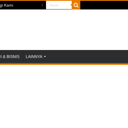
gi Kami
 & BISNIS
LAINNYA