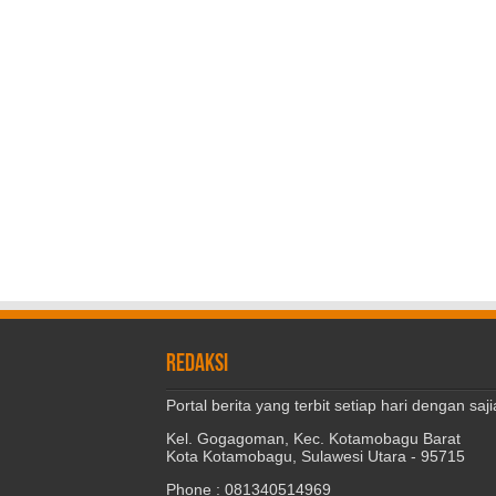
REDAKSI
Portal berita yang terbit setiap hari dengan s
Kel. Gogagoman, Kec. Kotamobagu Barat
Kota Kotamobagu, Sulawesi Utara - 95715
Phone : 081340514969