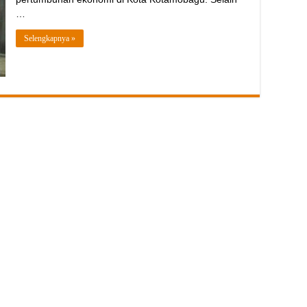
…
Selengkapnya »