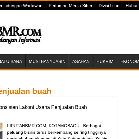
rlindungan Wartawan
Pedoman Media Siber
Divisi Iklan
Hubun
BATU BARA
MUSI BANYUASIN
ASAHAN
HUKRIM
EKONOMI
enjualan buah
nsisten Lakoni Usaha Penjualan Buah
LIPUTANBMR.COM, KOTAMOBAGU– Berbagai
peluang bisnis terus berkembang seiring tingginya
pertumbuhan ekonomi di Kota Kotamobagu. Selain