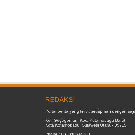
REDAKSI
Portal berita yang terbit setiap hari dengan s
Kel. Gogagoman, Kec. Kotamobagu Barat
Kota Kotamobagu, Sulawesi Utara - 95715
Phone : 081340514969