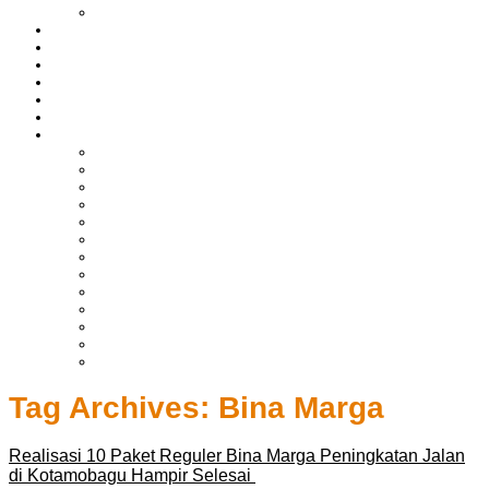
LIPUTAN BOLTIM
BATAM
BATU BARA
MUSI BANYUASIN
ASAHAN
HUKRIM
EKONOMI & BISNIS
LAINNYA
ADVERTORIAL
TEKNOLOGI
DPRD
SULUT
POLITIK
SPORTS
NASIONAL
INTERNASIONAL
PENDIDIKAN
KESEHATAN
HIBURAN
OPINI
CITIZEN JOURNALIST
Tag Archives:
Bina Marga
Realisasi 10 Paket Reguler Bina Marga Peningkatan Jalan
di Kotamobagu Hampir Selesai