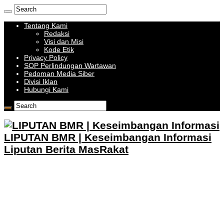
Tentang Kami
Redaksi
Visi dan Misi
Kode Etik
Privacy Policy
SOP Perlindungan Wartawan
Pedoman Media Siber
Divisi Iklan
Hubungi Kami
LIPUTAN BMR | Keseimbangan Informasi
Liputan Berita MasRakat