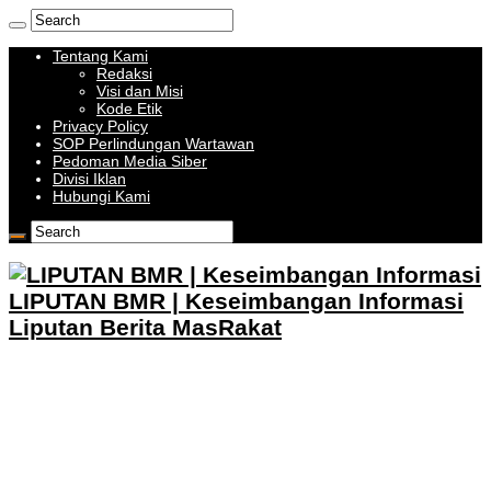
Tentang Kami
Redaksi
Visi dan Misi
Kode Etik
Privacy Policy
SOP Perlindungan Wartawan
Pedoman Media Siber
Divisi Iklan
Hubungi Kami
LIPUTAN BMR | Keseimbangan Informasi
Liputan Berita MasRakat