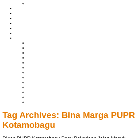
LIPUTAN BOLTIM
BATAM
BATU BARA
MUSI BANYUASIN
ASAHAN
HUKRIM
EKONOMI & BISNIS
LAINNYA
ADVERTORIAL
TEKNOLOGI
DPRD
SULUT
POLITIK
SPORTS
NASIONAL
INTERNASIONAL
PENDIDIKAN
KESEHATAN
HIBURAN
OPINI
CITIZEN JOURNALIST
Tag Archives:
Bina Marga PUPR
Kotamobagu