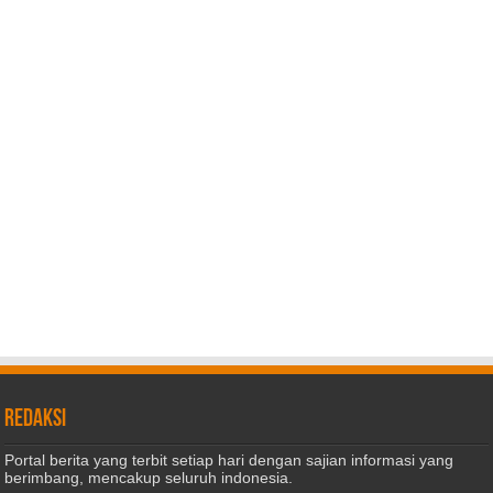
REDAKSI
Portal berita yang terbit setiap hari dengan sajian informasi yang
berimbang, mencakup seluruh indonesia.