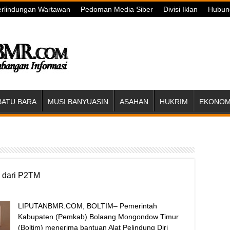
rlindungan Wartawan
Pedoman Media Siber
Divisi Iklan
Hubun
BATU BARA
MUSI BANYUASIN
ASAHAN
HUKRIM
EKONOMI
 dari P2TM
LIPUTANBMR.COM, BOLTIM– Pemerintah
Kabupaten (Pemkab) Bolaang Mongondow Timur
(Boltim) menerima bantuan Alat Pelindung Diri