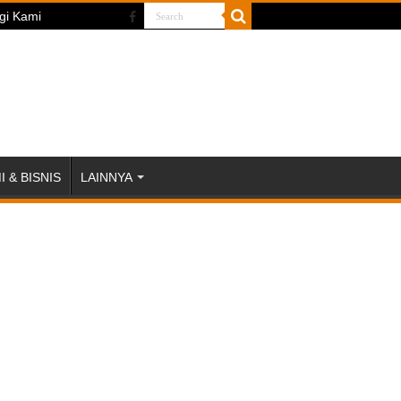
gi Kami
 & BISNIS
LAINNYA