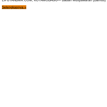
LIPUTANBMR.COM, KOTAMOBAGU— Badan Musyawarah (Bamus) DPRD 
Selengkapnya »