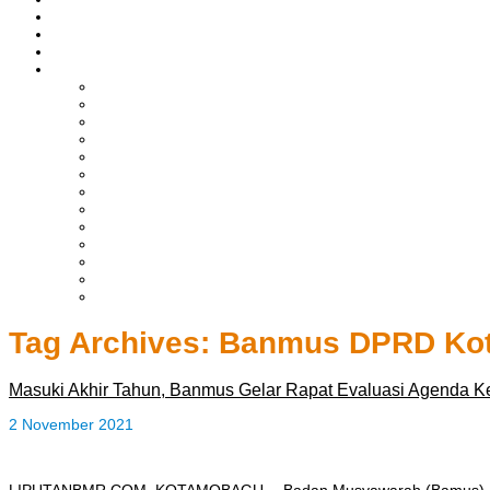
ASAHAN
HUKRIM
EKONOMI & BISNIS
LAINNYA
ADVERTORIAL
TEKNOLOGI
DPRD
SULUT
POLITIK
SPORTS
NASIONAL
INTERNASIONAL
PENDIDIKAN
KESEHATAN
HIBURAN
OPINI
CITIZEN JOURNALIST
Tag Archives:
Banmus DPRD Ko
Masuki Akhir Tahun, Banmus Gelar Rapat Evaluasi Agenda 
2 November 2021