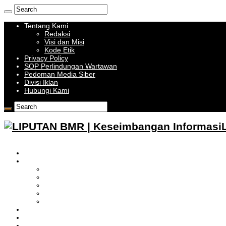
Tentang Kami
Redaksi
Visi dan Misi
Kode Etik
Privacy Policy
SOP Perlindungan Wartawan
Pedoman Media Siber
Divisi Iklan
Hubungi Kami
HOME
BOLMONG RAYA
LIPUTAN KOTAMOBAGU
LIPUTAN BOLMONG
LIPUTAN BOLMUT
LIPUTAN BOLSEL
LIPUTAN BOLTIM
BATAM
BATU BARA
MUSI BANYUASIN