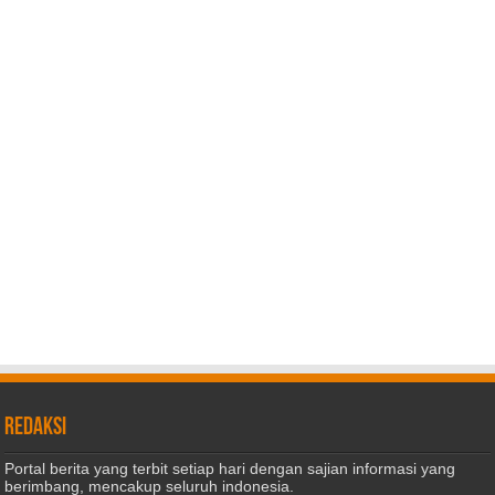
REDAKSI
Portal berita yang terbit setiap hari dengan sajian informasi yang
berimbang, mencakup seluruh indonesia.