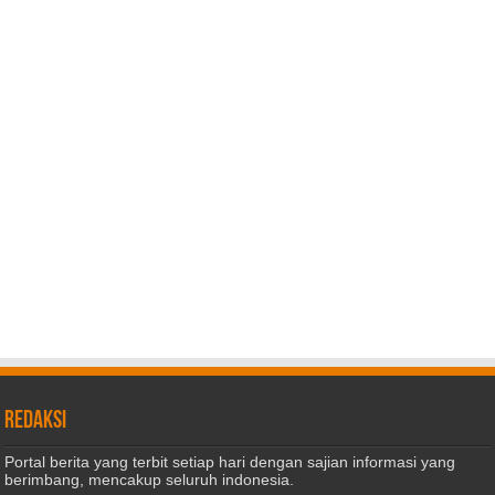
REDAKSI
Portal berita yang terbit setiap hari dengan sajian informasi yang
berimbang, mencakup seluruh indonesia.